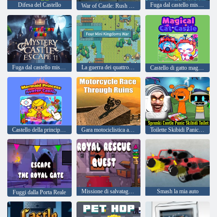
Difesa del Castello
Fuga dal castello misterioso 10
War of Castle: Rush Royale e Drag and Drop
Fuga dal castello misterioso 11
La guerra dei quattro mini regni
Castello di gatto magico
Castello della principessa sirena Avater
Gara motociclistica attraverso le rovine
Toilette Skibidi Panic del Castello di Sprunki
Missione di salvataggio reale
Smash la mia auto
Fuggi dalla Porta Reale