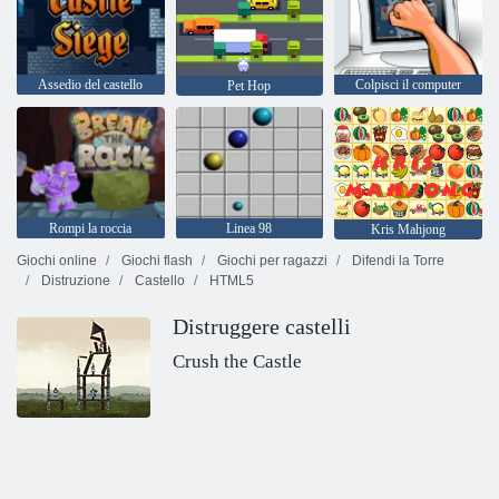
Assedio del castello
Colpisci il computer
Pet Hop
Rompi la roccia
Linea 98
Kris Mahjong
Giochi online
Giochi flash
Giochi per ragazzi
Difendi la Torre
Distruzione
Castello
HTML5
Distruggere castelli
Crush the Castle