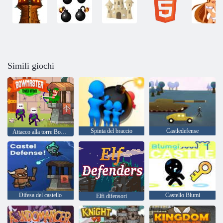
Simili giochi
Spinta del braccio
Castledefense
Attacco alla torre BowMaster
Difesa del castello
Castello Blumi
Elfi difensori