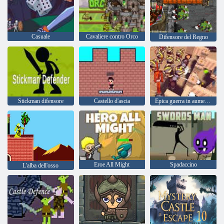
Casuale
Cavaliere contro Orco
Difensore del Regno
Stickman difensore
Castello d'ascia
Epica guerra in aumento della difesa dell'esercito
Eroe All Might
Spadaccino
L'alba dell'osso