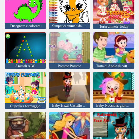
Disegnare e colorare
Simpatici animali da colorare
Torta di mele Toddy
Animali ABC
Pomme Pomme
Torta di Apple di cottura
Baby Hazel Castello di Halloween
Baby Nocciola: giornata annuale della scuola
Cupcakes formaggio