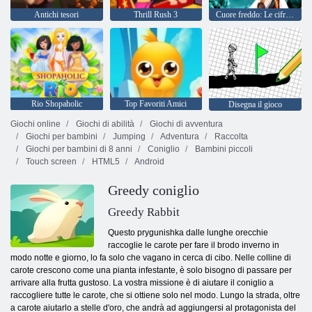
Antichi tesori
Thrill Rush 3
Cuore freddo: Le cifre sulla faccia di Anna per Halloween
Rio Shopaholic
Top Favoriti Amici
Disegna il gioco
Giochi online
Giochi di abilità
Giochi di avventura
Giochi per bambini
Jumping
Adventura
Raccolta
Giochi per bambini di 8 anni
Coniglio
Bambini piccoli
Touch screen
HTML5
Android
Greedy coniglio
Greedy Rabbit
Questo prygunishka dalle lunghe orecchie
raccoglie le carote per fare il brodo inverno in
modo notte e giorno, lo fa solo che vagano in cerca di cibo. Nelle colline di
carote crescono come una pianta infestante, è solo bisogno di passare per
arrivare alla frutta gustoso. La vostra missione è di aiutare il coniglio a
raccogliere tutte le carote, che si ottiene solo nel modo. Lungo la strada, oltre
a carote aiutarlo a stelle d'oro, che andrà ad aggiungersi al protagonista del