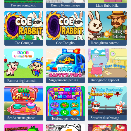
Povero coniglietto
Bunny Room Escape
Little Bubu Fillz
Coe Coniglio
Coe Coniglio
Il coniglietto contro il giardiniere
Suggerimenti per la sicurezza dei bambini
Buongiorno Ippopotamo
Fattoria degli animali per bambini
Set da cucina giocattolo per bambini
Squadra di salvataggio fantastica per bambini
Telefono per neonati