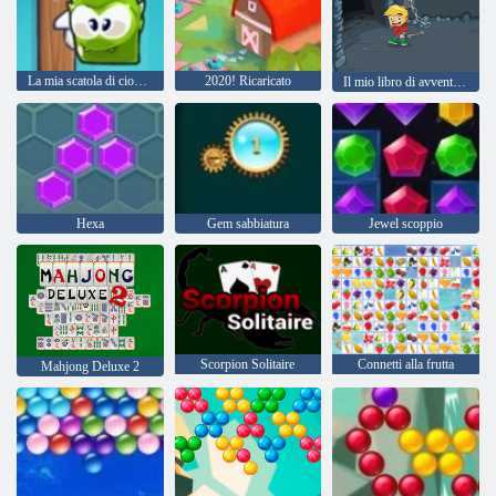
La mia scatola di cioccolatini
2020! Ricaricato
Il mio libro di avventura 2
Hexa
Gem sabbiatura
Jewel scoppio
Scorpion Solitaire
Connetti alla frutta
Mahjong Deluxe 2