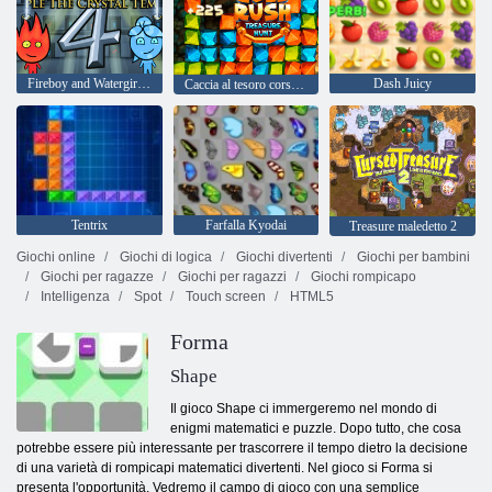
Fireboy and Watergirl 4: Tempio di Cristallo
Dash Juicy
Caccia al tesoro corsa all'oro
Tentrix
Farfalla Kyodai
Treasure maledetto 2
Giochi online
Giochi di logica
Giochi divertenti
Giochi per bambini
Giochi per ragazze
Giochi per ragazzi
Giochi rompicapo
Intelligenza
Spot
Touch screen
HTML5
Forma
Shape
Il gioco Shape ci immergeremo nel mondo di
enigmi matematici e puzzle. Dopo tutto, che cosa
potrebbe essere più interessante per trascorrere il tempo dietro la decisione
di una varietà di rompicapi matematici divertenti. Nel gioco si Forma si
presenta l'opportunità. Vedremo il campo di gioco con una semplice