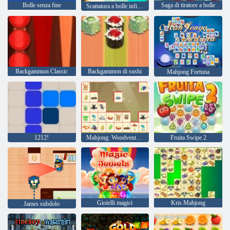
Bolle senza fine
Saga di tiratore a bolle
Scattatura a bolle infinita
Backgammon Classic
Backgammon di sushi
Mahjong Fortuna
1212!
Mahjong: Woodventure connect
Fruita Swipe 2
Gioielli magici
Kris Mahjong
James subdolo