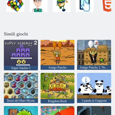
Simili giochi
Amigo Pancho
Amigo Pancho 2: New York Party
Super Stacker 2
Tesori del Mare Mystic
3 panda in Giappone
Kingdom Rush