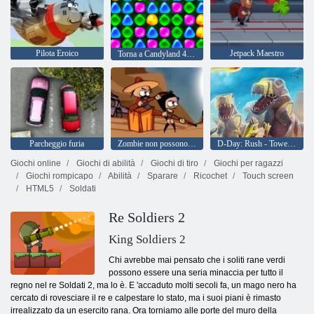
Pilota Eroico
Jetpack Maestro
Torna a Candyland 4: Lollipop Garden
Parcheggio furia
Zombie non possono saltare
D-Day: Rush - Tower Defense
Giochi online
Giochi di abilità
Giochi di tiro
Giochi per ragazzi
Giochi rompicapo
Abilità
Sparare
Ricochet
Touch screen
HTML5
Soldati
Re Soldiers 2
King Soldiers 2
Chi avrebbe mai pensato che i soliti rane verdi
possono essere una seria minaccia per tutto il
regno nel re Soldati 2, ma lo è. E 'accaduto molti secoli fa, un mago nero ha
cercato di rovesciare il re e calpestare lo stato, ma i suoi piani è rimasto
irrealizzato da un esercito rana. Ora torniamo alle porte del muro della