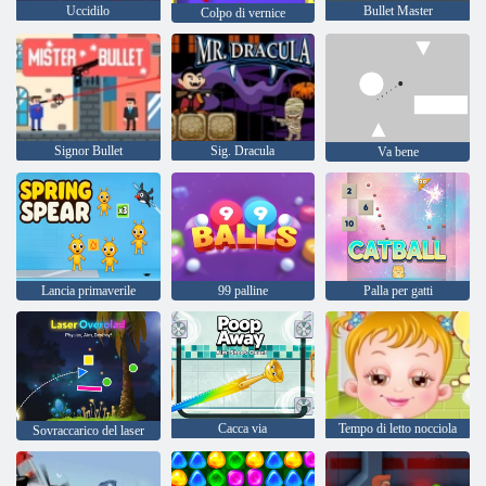
Uccidilo
Bullet Master
Colpo di vernice
Signor Bullet
Sig. Dracula
Va bene
Lancia primaverile
99 palline
Palla per gatti
Cacca via
Tempo di letto nocciola
Sovraccarico del laser