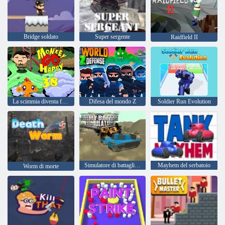
Bridge soldato
Super sergente
Raidfield II
La scimmia diventa felice, fase 38
Difesa del mondo Z
Soldier Run Evolution
Simulatore di battaglia dell'esercito
Mayhem del serbatoio
Worm di morte