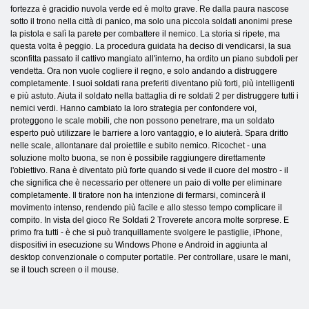
fortezza è gracidio nuvola verde ed è molto grave. Re dalla paura nascose
sotto il trono nella città di panico, ma solo una piccola soldati anonimi prese
la pistola e salì la parete per combattere il nemico. La storia si ripete, ma
questa volta è peggio. La procedura guidata ha deciso di vendicarsi, la sua
sconfitta passato il cattivo mangiato all'interno, ha ordito un piano subdoli per
vendetta. Ora non vuole cogliere il regno, e solo andando a distruggere
completamente. I suoi soldati rana preferiti diventano più forti, più intelligenti
e più astuto. Aiuta il soldato nella battaglia di re soldati 2 per distruggere tutti i
nemici verdi. Hanno cambiato la loro strategia per confondere voi,
proteggono le scale mobili, che non possono penetrare, ma un soldato
esperto può utilizzare le barriere a loro vantaggio, e lo aiuterà. Spara dritto
nelle scale, allontanare dal proiettile e subito nemico. Ricochet - una
soluzione molto buona, se non è possibile raggiungere direttamente
l'obiettivo. Rana è diventato più forte quando si vede il cuore del mostro - il
che significa che è necessario per ottenere un paio di volte per eliminare
completamente. Il tiratore non ha intenzione di fermarsi, comincerà il
movimento intenso, rendendo più facile e allo stesso tempo complicare il
compito. In vista del gioco Re Soldati 2 Troverete ancora molte sorprese. E
primo fra tutti - è che si può tranquillamente svolgere le pastiglie, iPhone,
dispositivi in ​​esecuzione su Windows Phone e Android in aggiunta al
desktop convenzionale o computer portatile. Per controllare, usare le mani,
se il touch screen o il mouse.