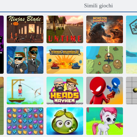
Simili giochi
Città della furia
Lama dei Ninja
Senza tempo
dei mostri
Rombo del carro
Combattimento
Catcher Alien
armato
dell'aeronautica
Signor Archer
Mayhem Heads
Duello ubriaco