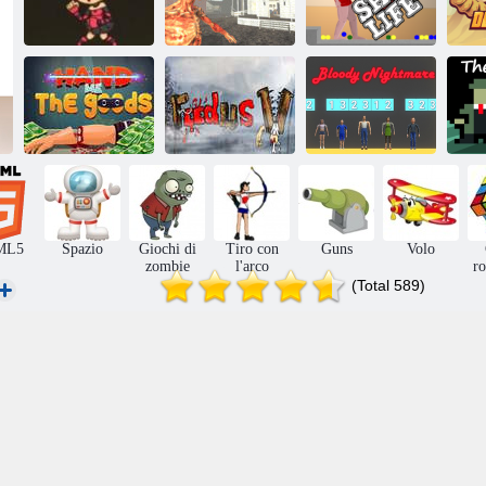
Gli zombi
mangiano la mia
Ter
calza
Zombie Strike 2
Vita breve
Passami la
Dateci da
Incubo
merce
mangiare 5
sanguinario
L
ML5
Spazio
Giochi di
Tiro con
Guns
Volo
zombie
l'arco
r
(Total 589)