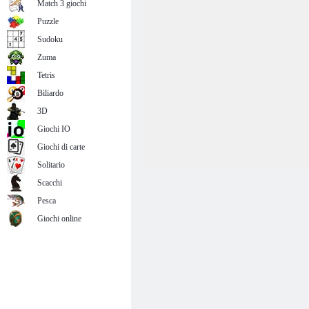
Match 3 giochi
Puzzle
Sudoku
Zuma
Tetris
Biliardo
3D
Giochi IO
Giochi di carte
Solitario
Scacchi
Pesca
Giochi online