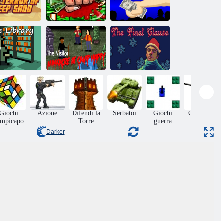
rore di sabbia
Millionaire
Millionaire
profonda
senza mano 2
senza mani
Il Visitatore:
Massacro a
La clausola
a Biblioteca
Camp Happy
finale
Giochi
Azione
Difendi la
Serbatoi
Giochi
Cecchino
ompicapo
Torre
guerra
Darker