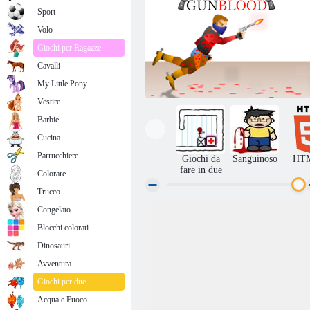
Sport
Volo
Giochi per Ragazze
Cavalli
My Little Pony
Vestire
Barbie
Cucina
Parrucchiere
Giochi da
Sanguinoso
HT
fare in due
Colorare
Trucco
Congelato
Maledetti armi
Blocchi colorati
Dinosauri
Avventura
Giochi per due
Acqua e Fuoco