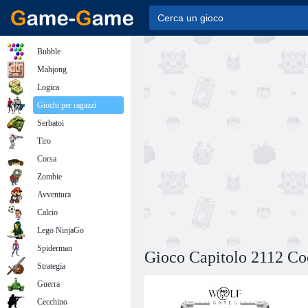
Bubble
Mahjong
Logica
Giochi per ragazzi
Serbatoi
Tiro
Corsa
Zombie
Avventura
Calcio
Lego NinjaGo
Spiderman
Gioco Capitolo 2112 Co
Strategia
Guerra
Cecchino