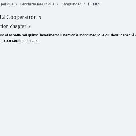
 per due
Giochi da fare in due
Sanguinoso
HTML5
12 Cooperation 5
Avventura
Fruita Crush
succose bacche
Giochi Bubble
tion chapter 5
do vi aspetta nel quinto. Inserimento il nemico è molto meglio, e gli stessi nemici 
o per coprire le spalle.