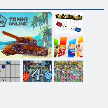
Serbatoio
Struggle
Kowara
Fireboy and
Watergirl 4:
Tempio di
Linea 98
Tanki online
Cristallo
Farfalla Kyodai