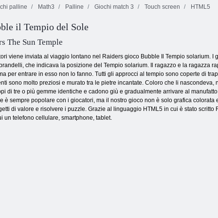
chi palline
Math3
Palline
Giochi match 3
Touch screen
HTML5
ble il Tempio del Sole
Marinaio pop
Gioielli blitz 2
Gioielli magici
rs The Sun Temple
tori viene inviata al viaggio lontano nel Raiders gioco Bubble Il Tempio solarium. I
andelli, che indicava la posizione del Tempio solarium. Il ragazzo e la ragazza rapid
ma per entrare in esso non lo fanno. Tutti gli approcci al tempio sono coperte di tra
enti sono molto preziosi e murato tra le pietre incantate. Coloro che li nascondeva,
i di tre o più gemme identiche e cadono giù e gradualmente arrivare al manufatto 
e è sempre popolare con i giocatori, ma il nostro gioco non è solo grafica colorata e u
getti di valore e risolvere i puzzle. Grazie al linguaggio HTML5 in cui è stato scritt
ui un telefono cellulare, smartphone, tablet.