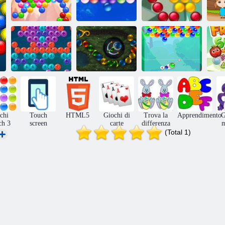
Sparabolle
Saga di tiratore a
online
Bolle senza fine
bolle
Spara bolle
Sparkle 2
Charms Bubble
Fr
chi
Touch
HTML5
Giochi di
Trova la
Apprendimento
G
ch 3
screen
carte
differenza
(Total 1)