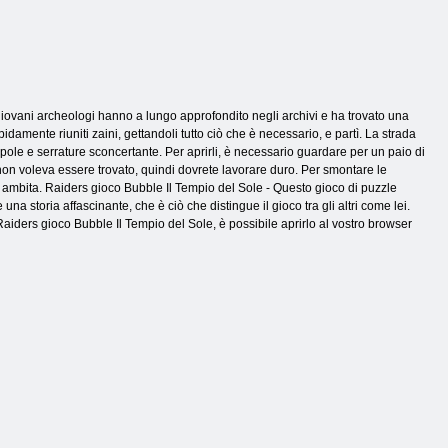
 giovani archeologi hanno a lungo approfondito negli archivi e ha trovato una
amente riuniti zaini, gettandoli tutto ciò che è necessario, e partì. La strada
ppole e serrature sconcertante. Per aprirli, è necessario guardare per un paio di
 non voleva essere trovato, quindi dovrete lavorare duro. Per smontare le
ambita. Raiders gioco Bubble Il Tempio del Sole - Questo gioco di puzzle
na storia affascinante, che è ciò che distingue il gioco tra gli altri come lei.
o Raiders gioco Bubble Il Tempio del Sole, è possibile aprirlo al vostro browser