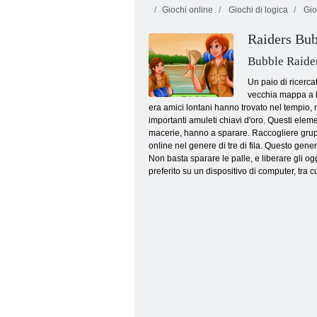
Giochi online
Giochi di logica
Gio
Raiders Bub
Bubble Raide
Un paio di ricerca
vecchia mappa a br
era amici lontani hanno trovato nel tempio, 
Candy Rain 4
importanti amuleti chiavi d'oro. Questi elem
macerie, hanno a sparare. Raccogliere grupp
online nel genere di tre di fila. Questo gener
Non basta sparare le palle, e liberare gli og
preferito su un dispositivo di computer, tra c