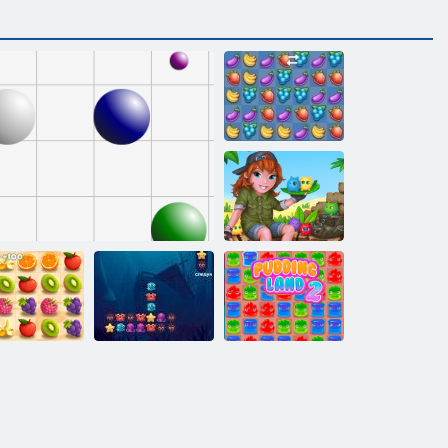
Fruita Crush
Isola tabby
Terra di budino
Dash Juicy
Linea 98
Crash oceanico
2