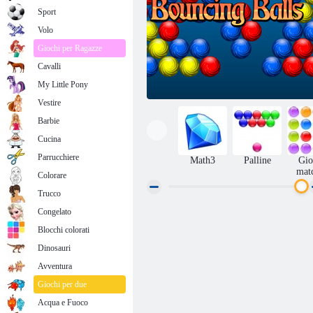
Sport
Volo
Giochi per Ragazze
Cavalli
My Little Pony
Vestire
Barbie
Cucina
Parrucchiere
Math3
Palline
Gio
mat
Colorare
Trucco
Congelato
Palle energetiche
Blocchi colorati
Dinosauri
Avventura
Giochi per due
Acqua e Fuoco