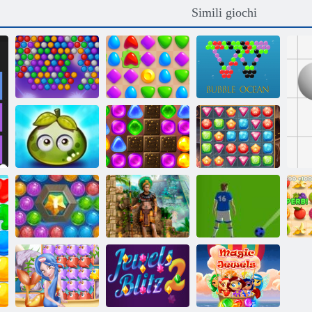
Simili giochi
Arena di
Colpire la bolla
abbinamento
Bubble Ocean
Avventura
Torna a
succose bacche
Candyland 2
Caccia al tesoro
Shooter a bolle
Tesori di
di mare
Montezuma 2
Calcio Bolle