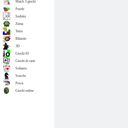
Match 3 giochi
Puzzle
Sudoku
Zuma
Tetris
Biliardo
3D
Giochi IO
Giochi di carte
Solitario
Scacchi
Pesca
Giochi online