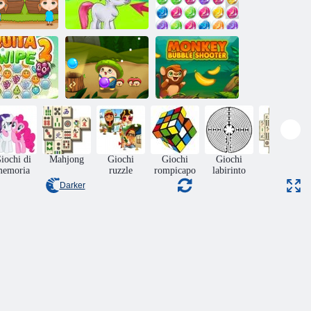
Arancione
Ranch
Giochi Bubble
Gioielli Bolle 3
Bubble Pop
Sparatutto di
uita Swipe 2
Adventures
scimmie
iochi di
Mahjong
Giochi
Giochi
Giochi
Tavolo
memoria
ruzzle
rompicapo
labirinto
Darker