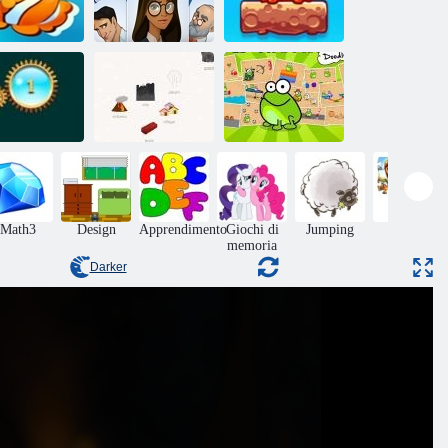
acanze con i
Mondiale Misto:
pesci
Incantesimo
Weekend
Toccare il Frog
m sabbiatura
Poco Alchemy
Doodle
Math3
Design
Apprendimento
Giochi di
Jumping
Giochi
memoria
ruzzle
Darker