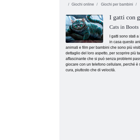
Giochi online
Giochi per bambini
I gatti con 
Cats in Boots
I gatti sono stati
in casa questo ani
animati e film per bambini che sono più visi
Shooter a bolle di mare
dettaglio del loro aspetto, per scoprire più 
affascinante che si può senza problemi passare
giocare con un telefono cellulare, perché è 
cura, piuttosto che di velocità.