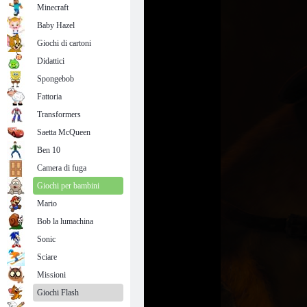
Minecraft
Baby Hazel
Giochi di cartoni
Didattici
Spongebob
Fattoria
Transformers
Saetta McQueen
Ben 10
Camera di fuga
Giochi per bambini
Mario
Bob la lumachina
Sonic
Sciare
Missioni
Giochi Flash