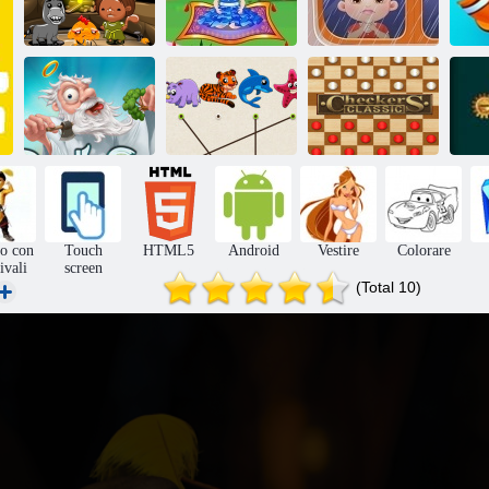
La scimmia
diventa felice,
Baby Hazel:
Baby Hazel: la
V
palco 884
Fairyland
festa del papà
Partita The
Doodle Dio
Animal
Dama: Classic
Ge
to con
Touch
HTML5
Android
Vestire
Colorare
tivali
screen
(Total 10)