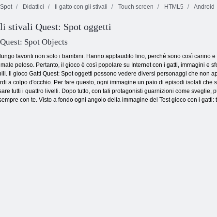
Spot
Didattici
Il gatto con gli stivali
Touch screen
HTML5
Android
gli stivali Quest: Spot oggetti
Treasure
Farfalla Kyodai
maledetto 2
Bolle senza fine
 Quest: Spot Objects
 a lungo favoriti non solo i bambini. Hanno applaudito fino, perché sono così carino e 
male peloso. Pertanto, il gioco è così popolare su Internet con i gatti, immagini e sf
bili. Il gioco Gatti Quest: Spot oggetti possono vedere diversi personaggi che non 
tardi a colpo d'occhio. Per fare questo, ogni immagine un paio di episodi isolati che s
 tutti i quattro livelli. Dopo tutto, con tali protagonisti guarnizioni come sveglie, p
sempre con te. Visto a fondo ogni angolo della immagine del Test gioco con i gatti: t