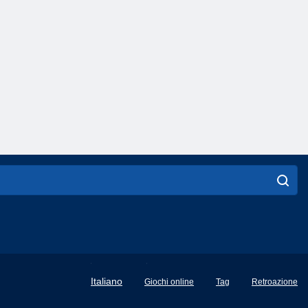
English
Italiano
Giochi online
Tag
Retroazione
Français