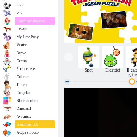
Sport
Volo
Giochi per Ragazze
Cavalli
My Little Pony
Vestire
Barbie
Cucina
Parrucchiere
Spot
Didattici
Il gat
gli s
Colorare
Trucco
Il gatto con gli stivali Il puzzle dell'ultimo
Congelato
desiderio
Blocchi colorati
Dinosauri
Avventura
Giochi per due
Acqua e Fuoco