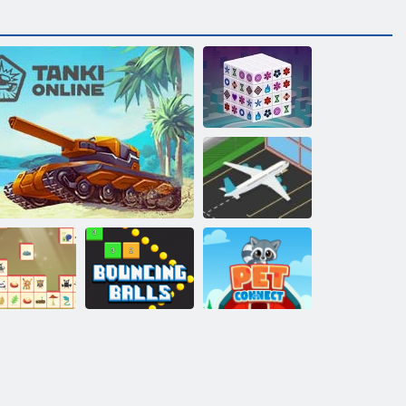
Mahjong
Dimensions
Corsa
all'aeroporto
Mahjong:
oodventure
Sfere di
connect
Tanki online
rimbalzo
PET Connect