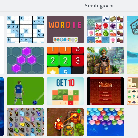
Simili giochi
Sudoku extreme
Ultimo
Wordle
Farm Connect 2
Tesori di
Hexa
Unire
Montezuma 2
W
Calcio Bolle
Ottieni 10
Mahjong Mania