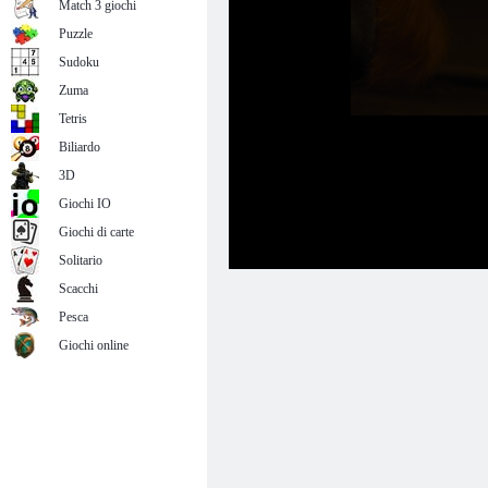
Match 3 giochi
Puzzle
Sudoku
Zuma
Tetris
Biliardo
3D
Giochi IO
Giochi di carte
Solitario
Scacchi
Pesca
Giochi online