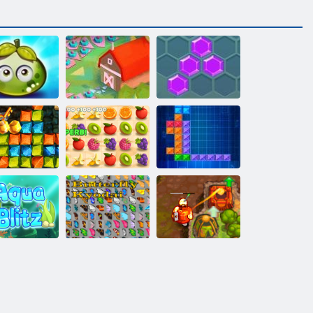
Avventura
ccose bacche
2020! Ricaricato
Hexa
ccia al tesoro
orsa all'oro
Dash Juicy
Tentrix
Treasure
Acqua Blitz
Farfalla Kyodai
maledetto 2