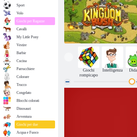
Sport
Volo
Giochi per Ragazze
Cavalli
My Little Pony
Vestire
Barbie
Cucina
Parrucchiere
Giochi
Intelligenza
Dida
rompicapo
Colorare
Trucco
Congelato
Kingdom Rush
Blocchi colorati
Dinosauri
Avventura
Giochi per due
Acqua e Fuoco