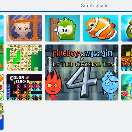
Simili giochi
Baby Hazel: la
La mia scatola di
Vacanze con i
festa del papà
cioccolatini
pesci
su
Ca
Kris Mahjong
c
Blocchi di colore