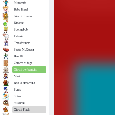
Minecraft
Baby Hazel
Giochi di cartoni
Didattici
Spongebob
Fattoria
Transformers
Saetta McQueen
Ben 10
Camera di fuga
Giochi per bambini
Mario
Bob la lumachina
Sonic
Sciare
Missioni
Giochi Flash