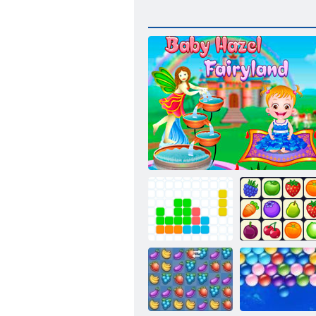
Undici undici
Baby Hazel: Fairyland
Onet Connect