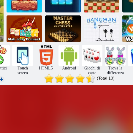
Mondiale Misto:
Weekend
Tetra
Dama: Classic
Ge
Master
Mahjong
Multiplayer di
Connect
scacchi
Boia
ttici
Touch
HTML5
Android
Giochi di
Trova la
screen
carte
differenza
(Total 10)