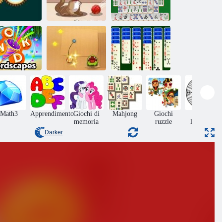
Mahjong Deluxe
m sabbiatura
Kitty Bolle
2
Solitaire Spider
Wordscapes
Nom Om 2
2
Math3
Apprendimento
Giochi di
Mahjong
Giochi
Giochi
memoria
ruzzle
labirinto
Darker