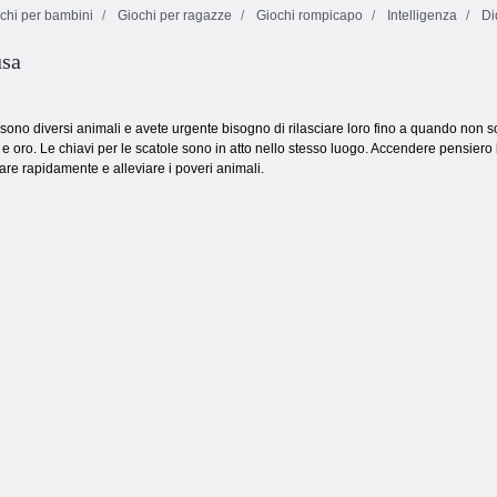
chi per bambini
Giochi per ragazze
Giochi rompicapo
Intelligenza
Did
usa
Fireboy and Watergirl 4: Tempio di Cristallo
sono diversi animali e avete urgente bisogno di rilasciare loro fino a quando non s
 e oro. Le chiavi per le scatole sono in atto nello stesso luogo. Accendere pensiero lo
re rapidamente e alleviare i poveri animali.