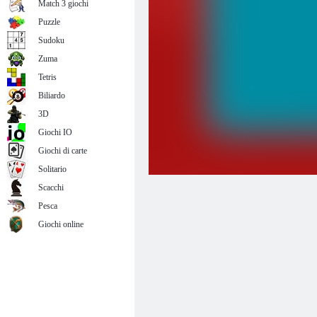
Match 3 giochi
Puzzle
Sudoku
Zuma
Tetris
Biliardo
3D
Giochi IO
Giochi di carte
Solitario
Scacchi
Pesca
Giochi online