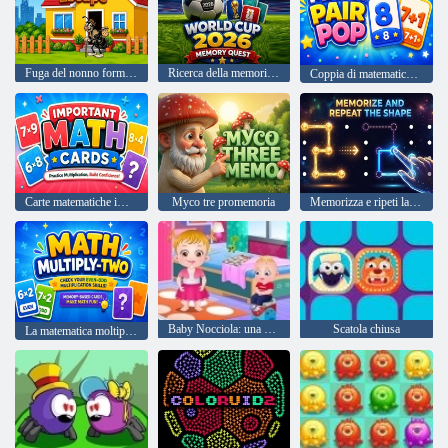
Fuga del nonno formica
Ricerca della memoria della Coppa del Mondo 2026
Coppia di matematica Pop
Carte matematiche importanti
Myco tre promemoria
Memorizza e ripeti la forma
Baby Nocciola: una giornata nella scuola materna
Scatola chiusa
La matematica moltiplica due