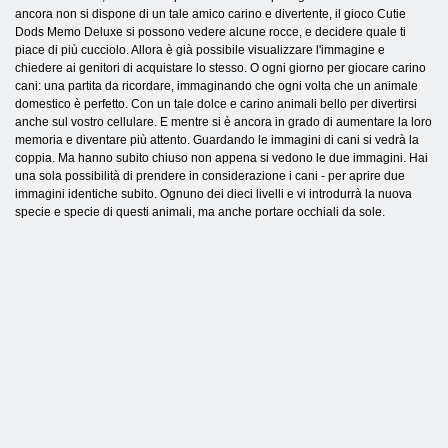
ancora non si dispone di un tale amico carino e divertente, il gioco Cutie
Dods Memo Deluxe si possono vedere alcune rocce, e decidere quale ti
piace di più cucciolo. Allora è già possibile visualizzare l'immagine e
chiedere ai genitori di acquistare lo stesso. O ogni giorno per giocare carino
cani: una partita da ricordare, immaginando che ogni volta che un animale
domestico è perfetto. Con un tale dolce e carino animali bello per divertirsi
anche sul vostro cellulare. E mentre si è ancora in grado di aumentare la loro
memoria e diventare più attento. Guardando le immagini di cani si vedrà la
coppia. Ma hanno subito chiuso non appena si vedono le due immagini. Hai
una sola possibilità di prendere in considerazione i cani - per aprire due
immagini identiche subito. Ognuno dei dieci livelli e vi introdurrà la nuova
specie e specie di questi animali, ma anche portare occhiali da sole.