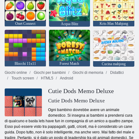
Onet Connect
Kris-Mas Mahjong
Acqua Blitz
Blocchi 11x11
Forest Match
Cucina mahjong
Giochi online
Giochi per bambini
Giochi di memoria
Didattici
Touch screen
HTML5
Android
Cutie Dods Memo Deluxe
Cutie Dods Memo Deluxe
Ogni bambino dovrebbe avere un animale
domestico. Si insegna ai bambini a prendersi cura
di qualcuno e basta lets have fun in compagnia di un amico a quattro zampe.
Esso può essere visto tra pappagalli, gatti, criceti, ma è considerato un cane
guida. Dopo tutto, non è solo intelligente, ma anche vero. Mai fatto del male e
tradire. Pertanto, si è dato un posto di leadership tra gli animali domestici. Se