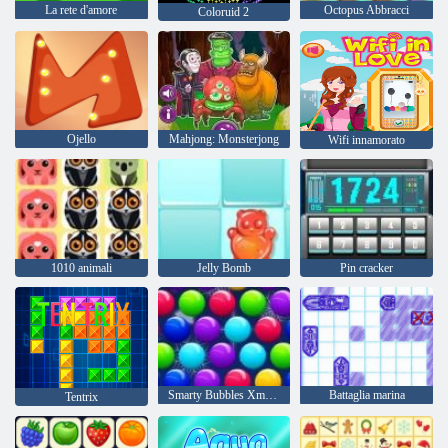
La rete d'amore
Octopus Abbracci
Coloruid 2
Ojello
Mahjong: Monsterjong
Wifi innamorato
1010 animali
Jelly Bomb
Pin cracker
Smarty Bubbles Xmas Edition
Battaglia marina
Tentrix