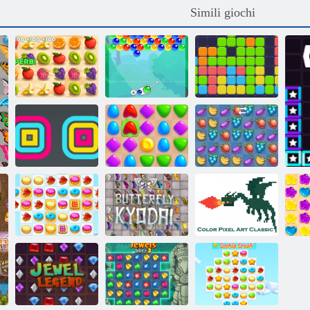
Simili giochi
Dash Juicy
Charms Bubble
Undici undici
Arena di
Stacker quadrato
abbinamento
Fruita Crush
Color Pixel Art
Mahjong:
Classic - Pixel
Butterfly Kyodai
Paint by
Cookie Crush 2
HD
Numbers
C