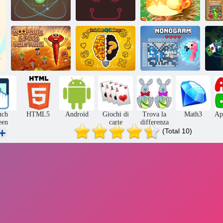
Infinity Loop
Word Connect
Gi
Atomas online
online
online
pe
Puzzle a vite con
dadi e bulloni in
Test del cervello:
legno
sfida del QI
Nonogramma
uch
HTML5
Android
Giochi di
Trova la
Math3
Ap
een
carte
differenza
(Total 10)