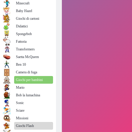
Minecraft
Baby Hazel
Giochi di cartoni
Didattici
Spongebob
Fattoria
Transformers
Saetta McQueen
Ben 10
Camera di fuga
Giochi per bambini
Mario
Bob la lumachina
Sonic
Sciare
Missioni
Giochi Flash