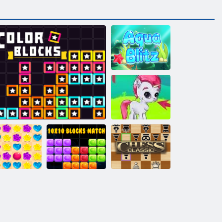
Acqua Blitz
Giochi Bubble
Partita a blocchi
Classico degli
andy Rain 5
Blocchi di colore
10x10
scacchi