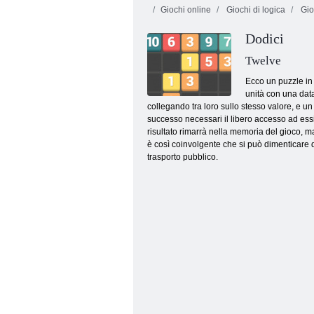
Giochi online
Giochi di logica
Gio
Dodici
Twelve
Ecco un puzzle in 
unità con una data
collegando tra loro sullo stesso valore, e 
Treasure maledetto 2
successo necessari il libero accesso ad essi,
risultato rimarrà nella memoria del gioco, ma
è così coinvolgente che si può dimenticare di
trasporto pubblico.