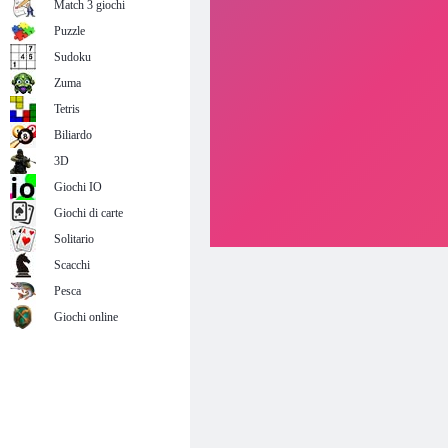
Match 3 giochi
Puzzle
Sudoku
Zuma
Tetris
Biliardo
3D
Giochi IO
Giochi di carte
Solitario
Scacchi
Pesca
Giochi online