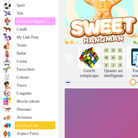
Sport
Volo
Giochi per Ragazze
Cavalli
My Little Pony
Vestire
Barbie
Cucina
Parrucchiere
Giochi
Quanto sei
To
rompicapo
intelligente
scr
Colorare
Trucco
Congelato
Hangman dolce
Blocchi colorati
Dinosauri
Avventura
Giochi per due
Acqua e Fuoco