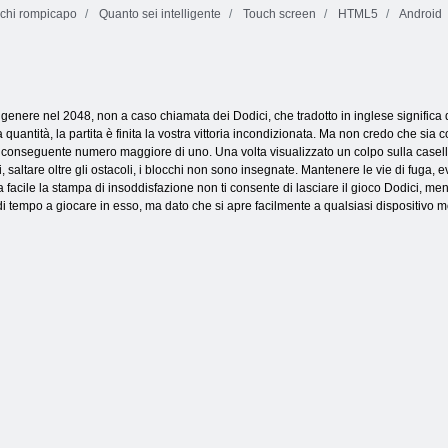
chi rompicapo
Quanto sei intelligente
Touch screen
HTML5
Android
Leggenda del
gioiello
Gioielli blitz 3
Cookie Crush 3
genere nel 2048, non a caso chiamata dei Dodici, che tradotto in inglese significa d
 quantità, la partita è finita la vostra vittoria incondizionata. Ma non credo che si
un conseguente numero maggiore di uno. Una volta visualizzato un colpo sulla casel
 saltare oltre gli ostacoli, i blocchi non sono insegnate. Mantenere le vie di fuga, e
 facile la stampa di insoddisfazione non ti consente di lasciare il gioco Dodici, ment
 tempo a giocare in esso, ma dato che si apre facilmente a qualsiasi dispositivo mobil