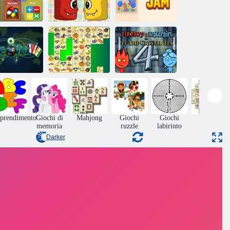
ochi mentali
Forma
r 2 giocatori
Chimica animale
marmellata
Fireboy and
Watergirl 4:
Tempio di
GeoVex
Kris Mahjong
Cristallo
prendimento
Giochi di
Mahjong
Giochi
Giochi
Tavolo
memoria
ruzzle
labirinto
Darker