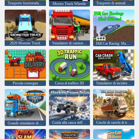
Trasporto fuoristrada di camion di animali
Trasporto di animali da fattoria
Mostro Truck Wheelie
2020 Monster Truck
Simulatore di camion trasportatore di petroliere
Hill Car Racing: Mad Offroad
Piccola consegna
Corsa al traffico 3D
Simulatore di incidente automobilistico distruttivo
Guida alla causa dell'Alaska
Giochi di carichi di trasporto di animali reali
Grande simulatore di camion