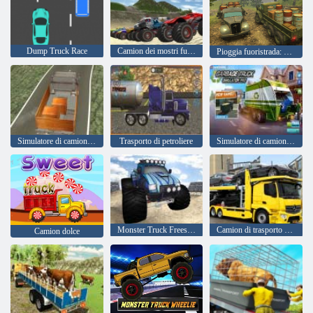
Dump Truck Race
Camion dei mostri fuoristrada
Pioggia fuoristrada: Cargo Simulator
Simulatore di camion di carico
Trasporto di petroliere
Simulatore di camion della spazzatura
Monster Truck Freestyle
Camion di trasporto auto
Camion dolce