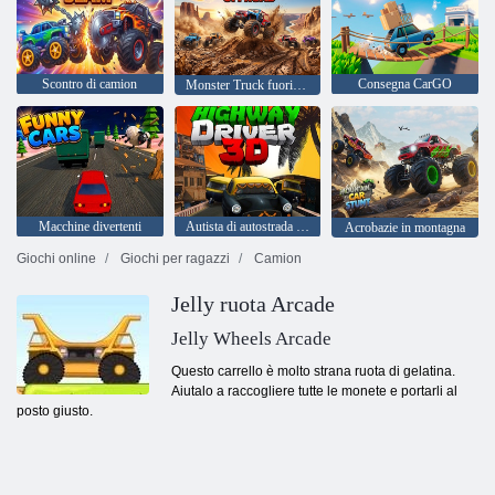
Scontro di camion
Consegna CarGO
Monster Truck fuoristrada
Macchine divertenti
Autista di autostrada 3D
Acrobazie in montagna
Giochi online
Giochi per ragazzi
Camion
Jelly ruota Arcade
Jelly Wheels Arcade
Questo carrello è molto strana ruota di gelatina.
Aiutalo a raccogliere tutte le monete e portarli al
posto giusto.