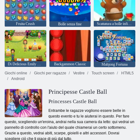
Fruita Crush
Scattatura a bolle infinita
Bolle senza fine
Di Delicious Emily Home Sweet Home
Backgammon Classic
Mahjong Fortuna
Giochi online
Giochi per ragazze
Vestire
Touch screen
HTML5
Android
Principesse Castle Ball
Princesses Castle Ball
Entrambe le ragazze vogliono essere belle in
questo evento e tu le aiuterai in questo. Per fare
questo, scegliendo un'eroina, andrai nella sua camera da letto: qui vedrai un
pannello di controllo con l'aiuto del quale chiamerai un certo sottomenu.
Grazie a questo, vedrai abiti, scarpe, gioielli e altri accessori. Dovrai
scegliere ciò che ti piace di più dal tutto.