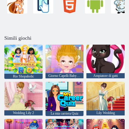
Simili giochi
Giorno Capelli Baby Hazel
Ampiatore di gatti
Rio Shopaholic
Wedding Lily 2
Lily Wedding
La mia carriera Quiz