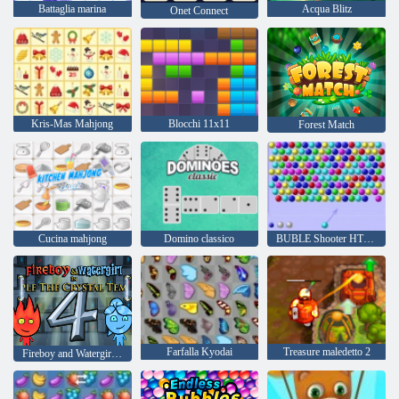
Battaglia marina
Acqua Blitz
Onet Connect
Kris-Mas Mahjong
Blocchi 11x11
Forest Match
Cucina mahjong
Domino classico
BUBLE Shooter HTML5
Farfalla Kyodai
Treasure maledetto 2
Fireboy and Watergirl 4: Tempio di Cristallo