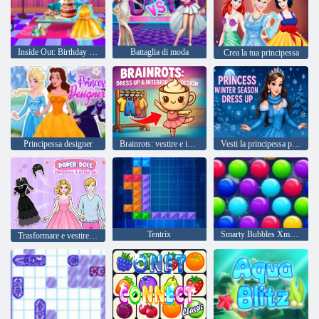
Inside Out: Birthday Party
Battaglia di moda
Crea la tua principessa
Principessa designer
Brainrots: vestire e interior design
Vesti la principessa per la stagione invernale
Tentrix
Smarty Bubbles Xmas Edition
Trasformare e vestire una bambola di carta