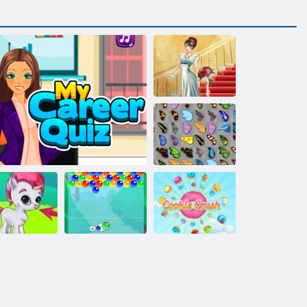
Lily Wedding
Farfalla Kyodai
iochi Bubble
La mia carriera Quiz
Charms Bubble
Cookie Crush 2