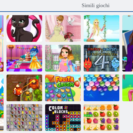
Simili giochi
Ampiatore di
Giardino
gatti
Wedding Lily 2
principessa
Fireboy and
Rapunzel
Watergirl 4:
Inside Out:
Fashionista in
Tempio di
Birthday Party
movimento
Cristallo
Treasure
maledetto 2
Fruita Crush
Bolle senza fine
G