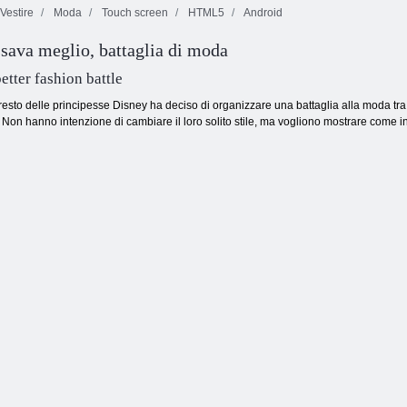
Vestire
Moda
Touch screen
HTML5
Android
Mahjong:
ssava meglio, battaglia di moda
Butterfly Kyodai
HD
Blocchi di colore
Dash Juicy
etter fashion battle
 il resto delle principesse Disney ha deciso di organizzare una battaglia alla moda tra
ti. Non hanno intenzione di cambiare il loro solito stile, ma vogliono mostrare come 