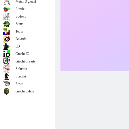
Match 3 giochi
Puzzle
Sudoku
Zuma
Tetris
Biliardo
3D
Giochi IO
Giochi di carte
Solitario
Scacchi
Pesca
Giochi online