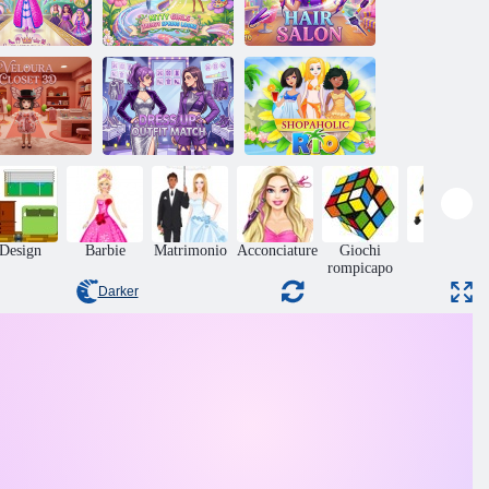
Look primaverili
stire - Giochi
alla moda per
per ragazze
ragazze Kitty
Parrucchiere
Armadio in
Vestirsi:
velluto 3D
abbinare gli abiti
Rio Shopaholic
Design
Barbie
Matrimonio
Acconciature
Giochi
Abilità
rompicapo
Darker