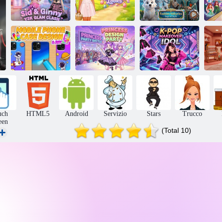
Sid e Ginny
Bestie Look
Y2K Scontro
perfetti per
Saga di moda
Ve
glamour
Pasqua
Valkyries di stile
Design e fai-da-
Giochi per 2
te della custodia
giocatori:
del telefono
Princess Design
Idolo del
cellulare
Party
restyling K-pop
uch
HTML5
Android
Servizio
Stars
Trucco
een
(Total 10)