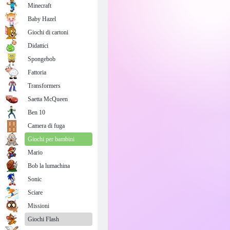
Minecraft
Baby Hazel
Giochi di cartoni
Didattici
Spongebob
Fattoria
Transformers
Saetta McQueen
Ben 10
Camera di fuga
Giochi per bambini
Mario
Bob la lumachina
Sonic
Sciare
Missioni
Giochi Flash