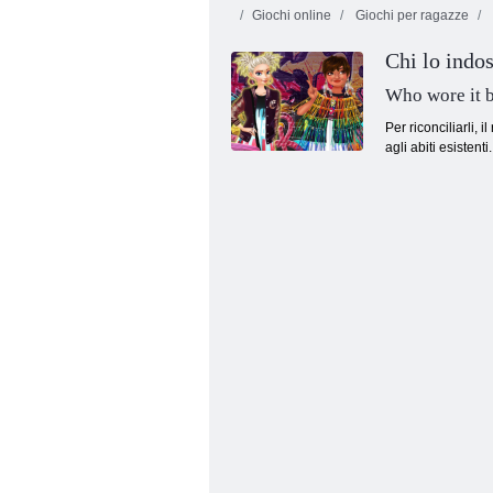
Giochi online
Giochi per ragazze
Chi lo indo
Who wore it b
Per riconciliarli,
agli abiti esisten
Shopholic: Tokyo