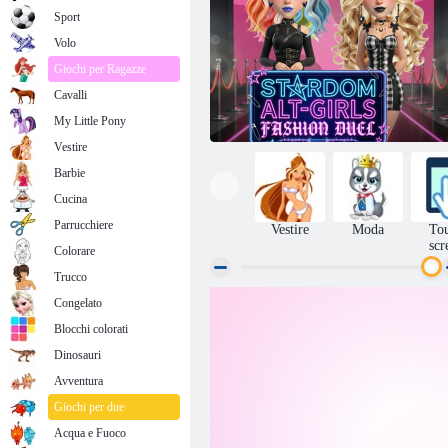
Sport
Volo
Giochi per Ragazze
Cavalli
My Little Pony
Vestire
Barbie
Cucina
Parrucchiere
Vestire
Moda
To
scr
Colorare
Trucco
Duello di moda tra celebrità alternative e
Congelato
ragazze
Blocchi colorati
Dinosauri
Avventura
Giochi per due
Acqua e Fuoco