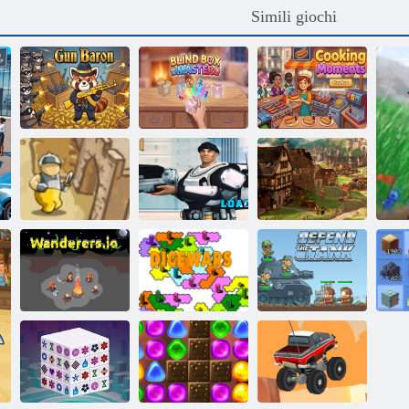
Simili giochi
Barone delle
Maestro della
Momenti di
armi
scatola cieca
cucina
Mad
Tutela del
combattimento
Forge of
crociato
Marines
Empires
Difendi il carro
Vagabondi. io
Guerre di dadi
armato
r