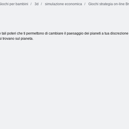
iochi per bambini
3d
simulazione economica
Giochi strategia on-line B
Mahjong
Torna a
Camion senza
Dimensions
Candyland 2
fine
tali poteri che ti permettono di cambiare il paesaggio dei pianeti a tua discrezione 
si trovano sul pianeta.