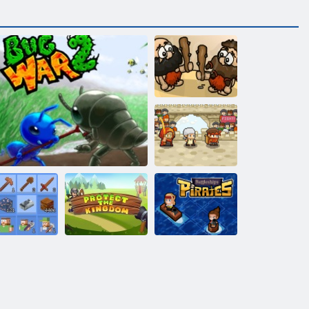
Impressionante
conquista
Dessert Felice
Grindcraft
Proteggi il
Pirati delle
imasterizzato
Bug War 2
Regno
corazzate