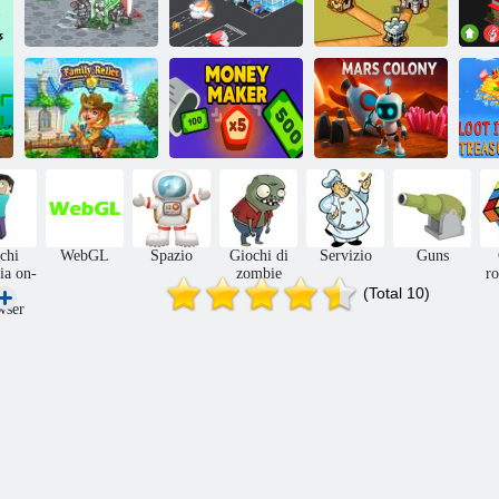
Ronzio
Vog
Feudalesimo 3
Aeroporto
Reale Cavaliere
m
Iso
Reliquie di
-
famiglia
Creatore di soldi
Colonia di Marte
chi
WebGL
Spazio
Giochi di
Servizio
Guns
gia on-
zombie
r
ne
(Total 10)
wser