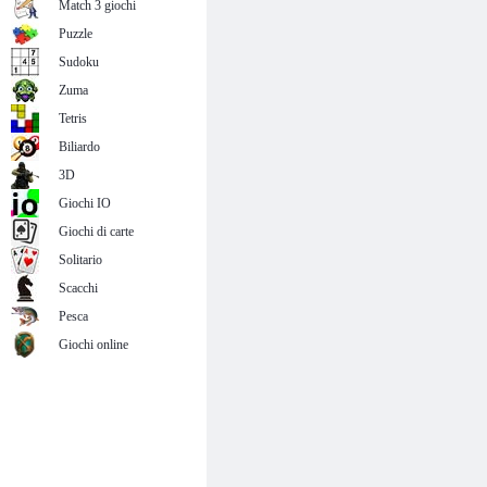
Match 3 giochi
Puzzle
Sudoku
Zuma
Tetris
Biliardo
3D
Giochi IO
Giochi di carte
Solitario
Scacchi
Pesca
Giochi online