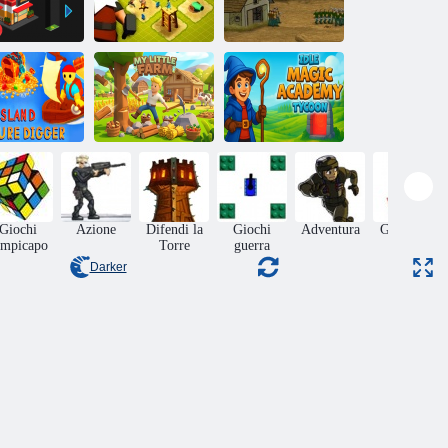
lio essere un
Edificio della
iliardario 2
città
Base Difesa
la del bottino
Tycoon
 Cercatore di
La mia piccola
dell'Accademia
tesori
fattoria
di Magia Idle
Giochi
Azione
Difendi la
Giochi
Adventura
Gestionali
ompicapo
Torre
guerra
Darker