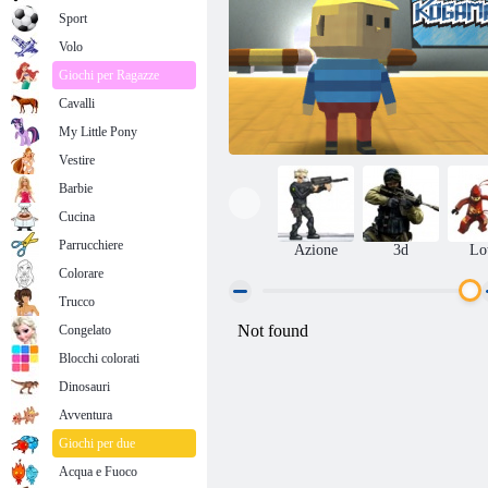
Sport
Volo
Giochi per Ragazze
Cavalli
My Little Pony
Vestire
Barbie
Cucina
Parrucchiere
Azione
3d
Lo
Colorare
Trucco
Congelato
Kogama Rob la banca
Blocchi colorati
Dinosauri
Avventura
Giochi per due
Acqua e Fuoco