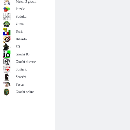
Match 3 giochi
Puzzle
Sudoku
Zuma
Tetris
Biliardo
3D
Giochi IO
Giochi di carte
Solitario
Scacchi
Pesca
Giochi online