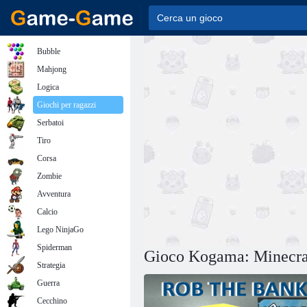
Bubble
Mahjong
Logica
Giochi per ragazzi
Serbatoi
Tiro
Corsa
Zombie
Avventura
Calcio
Lego NinjaGo
Spiderman
Gioco Kogama: Minecra
Strategia
Guerra
Cecchino