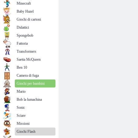
Minecraft
Baby Hazel
Giochi di cartoni
Didattici
Spongebob
Fattoria
Transformers
Saetta McQueen
Ben 10
Camera di fuga
Giochi per bambini
Mario
Bob la lumachina
Sonic
Sciare
Missioni
Giochi Flash