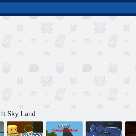
ft Sky Land