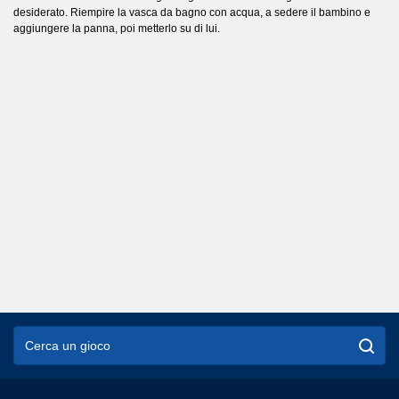
desiderato. Riempire la vasca da bagno con acqua, a sedere il bambino e
aggiungere la panna, poi metterlo su di lui.