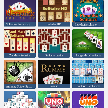
Solitario Classico: Quest Klondike
Solitaire HD
Incredibile solitario Klondike
Zia Mary Solitaire
Solitario partita
Leggenda del solitario
Ramino
Solitario: Grattacielo
Amazing Spider Spider Solitaire