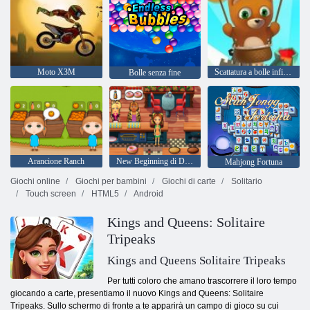
Moto X3M
Scattatura a bolle infinita
Bolle senza fine
Arancione Ranch
New Beginning di Delicious Emily
Mahjong Fortuna
Giochi online
Giochi per bambini
Giochi di carte
Solitario
Touch screen
HTML5
Android
Kings and Queens: Solitaire
Tripeaks
Kings and Queens Solitaire Tripeaks
Per tutti coloro che amano trascorrere il loro tempo
giocando a carte, presentiamo il nuovo Kings and Queens: Solitaire
Tripeaks. Sullo schermo di fronte a te apparirà un campo di gioco su cui