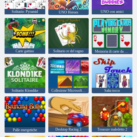
Solitario: Pyramid
UNO con amici
UNO Heroes
Carte gattino
Solitario re del ragno
Memoria di carte da gioco
Solitario Klondike
Collezione Microsoft Solitaire
Salta tocco
Desktop Racing 2
Treasure maledetto 2
Palle energetiche