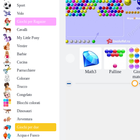
Sport
Volo
Giochi per Ragazze
Cavalli
My Little Pony
Vestire
Barbie
Cucina
Parrucchiere
Math3
Palline
Gio
mat
Colorare
Trucco
Congelato
Bolle
Blocchi colorati
Dinosauri
Avventura
Giochi per due
Acqua e Fuoco