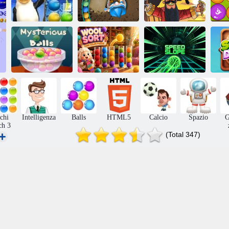
Frutta Arctic
Lo stregone
Pirate Bolle
P
Puzzle di colori
Pendenza della
S
Palle misteriose
del filato di lana
velocità
chi
Intelligenza
Balls
HTML5
Calcio
Spazio
G
ch 3
(Total 347)