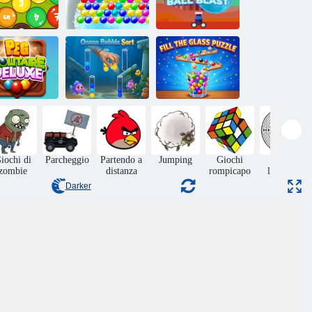
Bounce Ball
alloni Math
Bolla
Blast
olitario Peg
Ordinamento di
Riempi il puzzle
Deluxe
bolle oceaniche
di vetro
iochi di
Parcheggio
Partendo a
Jumping
Giochi
Giochi
zombie
distanza
rompicapo
labirinto
Darker