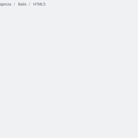
ligenza
Balls
HTML5