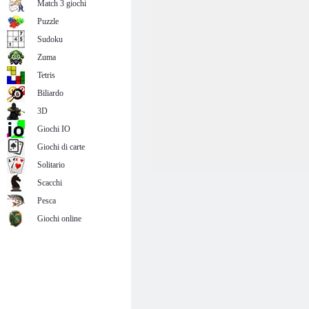
Match 3 giochi
Puzzle
Sudoku
Zuma
Tetris
Biliardo
3D
Giochi IO
Giochi di carte
Solitario
Scacchi
Pesca
Giochi online