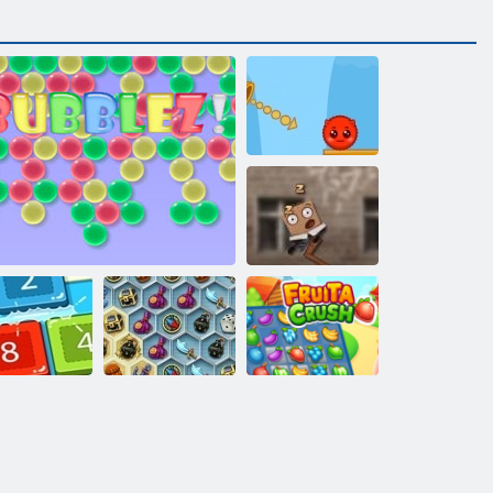
Red and Green 2
Sveglia la
scatola 2
Tesori del Mare
2048 tre
Bubblez
Mystic
Fruita Crush