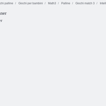
chi palline
Giochi per bambini
Math3
Palline
Giochi match 3
Intel
nner
Torna a
Candyland 2
Cookie cotta
Candy Rain 2
er