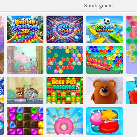
Simili giochi
Invasione di
Corsa senza fine
bolle 3D
Palla 2048
di Going Balls
Charms Bubble
Pomme Pomme
Spara bolle
2
Top Favoriti
Cannone laser
Amici
Linee animali