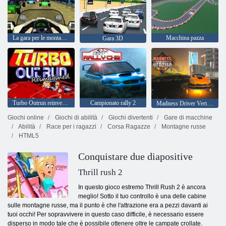
La gara per le montagne russe
Macchina pazza
Gara 3D
Turbo Outrun reinventato
Campionato rally 2
Madness Driver Vertigo City
Giochi online
Giochi di abilità
Giochi divertenti
Gare di macchine
Abilità
Race per i ragazzi
Corsa Ragazze
Montagne russe
HTML5
Conquistare due diapositive
Thrill rush 2
In questo gioco estremo Thrill Rush 2 è ancora
meglio! Sotto il tuo controllo è una delle cabine
sulle montagne russe, ma il punto è che l'attrazione era a pezzi davanti ai
tuoi occhi! Per sopravvivere in questo caso difficile, è necessario essere
disperso in modo tale che è possibile ottenere oltre le campate crollate.