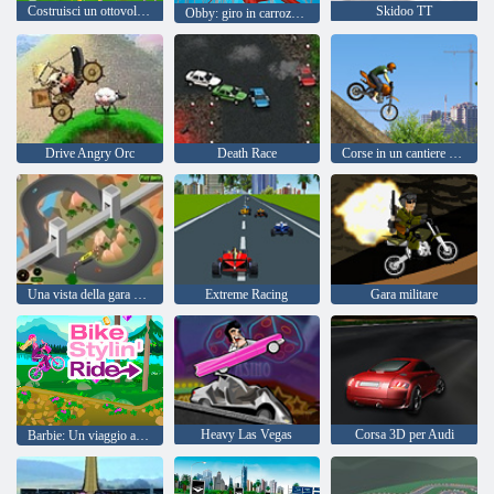
Costruisci un ottovolante: simulatore
Skidoo TT
Obby: giro in carrozza estrema
Drive Angry Orc
Death Race
Corse in un cantiere edile
Una vista della gara dalla parte superiore
Extreme Racing
Gara militare
Heavy Las Vegas
Corsa 3D per Audi
Barbie: Un viaggio alla moda moto