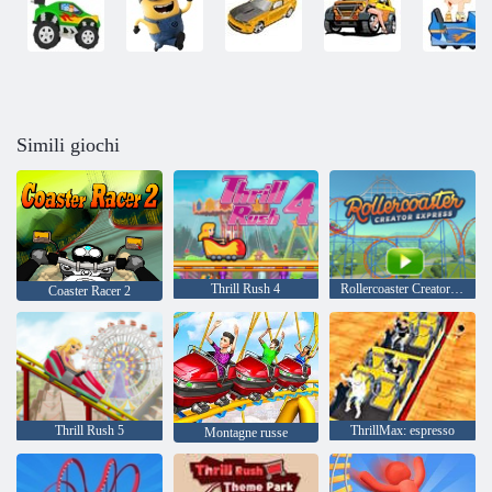
Simili giochi
Thrill Rush 4
Rollercoaster Creator Express
Coaster Racer 2
Thrill Rush 5
ThrillMax: espresso
Montagne russe