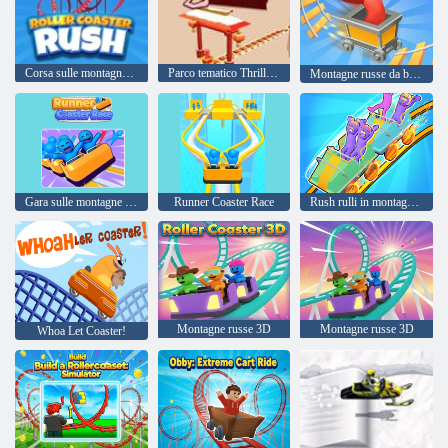
Corsa sulle montagne russe
Parco tematico Thrill Rush
Montagne russe da brivido
Gara sulle montagne russe
Runner Coaster Race
Rush rulli in montagne russe
Montagne russe 3D
Montagne russe 3D
Whoa Let Coaster!