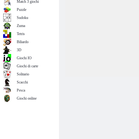
Match 3 giochi
Puzzle
Sudoku
Zuma
Tetris
Biliardo
3D
Giochi IO
Giochi di carte
Solitario
Scacchi
Pesca
Giochi online