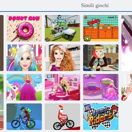
Simili giochi
Restruzione
Piccola
Donut Run
delle auto re
consegna
Copertina di
Vestito da
moda Barbie
Bel look Barbie
Barbie orientale
Vestire Barbie e
Camera da letto
Decora la stanza
Ab
Pony
Barbie
di Barbie