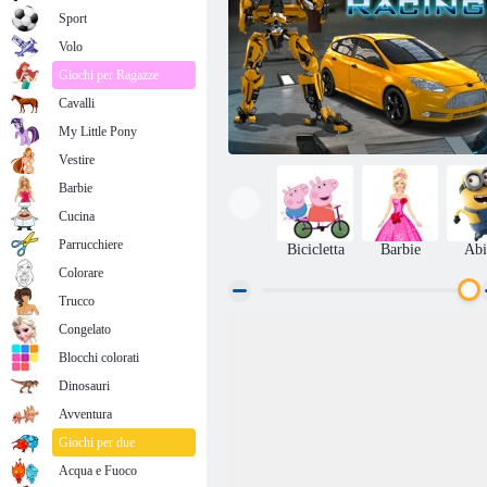
Sport
Volo
Giochi per Ragazze
Cavalli
My Little Pony
Vestire
Barbie
Cucina
Parrucchiere
Bicicletta
Barbie
Abi
Colorare
Trucco
Congelato
Robo Corsa
Blocchi colorati
Dinosauri
Avventura
Giochi per due
Acqua e Fuoco