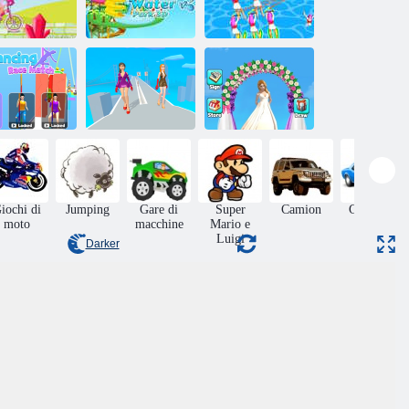
Parco acquatico
RBIE VA IN
Rush in salita
Salvataggio del
BICI
3D
surf in bikini
Battaglia di
Bridge Race
ara di ballo
moda
Wedding Master
iochi di
Jumping
Gare di
Super
Camion
Giochi di
moto
macchine
Mario e
deriva
Luigi
Darker