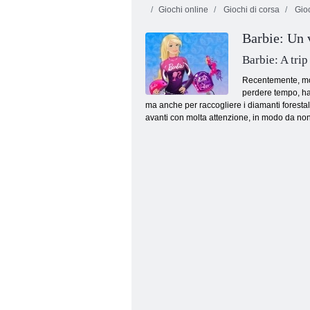
Giochi online
Giochi di corsa
Gioc
Barbie: Un 
Barbie: A trip
Recentemente, moda
perdere tempo, ha
ma anche per raccogliere i diamanti forestal
Abito da tennis Barbie
avanti con molta attenzione, in modo da no