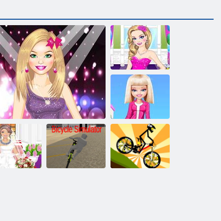
Vestito per il
compleanno di
Barbie
Barbie
motociclista
ito da sposa
Simulatore di
Stickman Bike
Barbie
Vestito da Barbie Popstar
biciclette
Rider