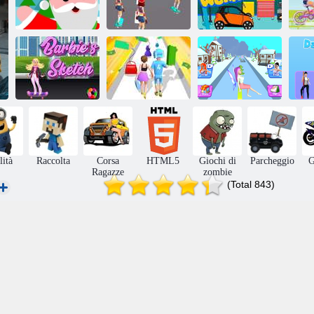
L'Officina di
BA
Babbo Natale
Ragazza Turbo
Tim
Lo schizzo di
Sentiero del
Costruisci una
Barbie
miele dei soldi
regina ricca
G
lità
Raccolta
Corsa
HTML5
Giochi di
Parcheggio
G
Ragazze
zombie
(Total 843)