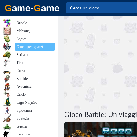
Bubble
Mahjong
Logica
Giochi per ragazzi
Serbatoi
Tiro
Corsa
Zombie
Avventura
Calcio
Lego NinjaGo
Spiderman
Gioco Barbie: Un viagg
Strategia
Guerra
Cecchino