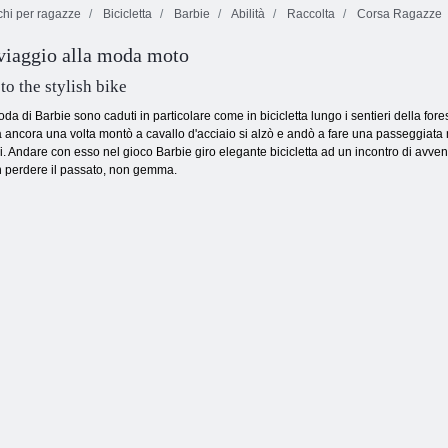
hi per ragazze
Bicicletta
Barbie
Abilità
Raccolta
Corsa Ragazze
viaggio alla moda moto
Sotto il ciclismo
Natale Wheelie
Cavalieri stupidi
 to the stylish bike
 di Barbie sono caduti in particolare come in bicicletta lungo i sentieri della fore
 ancora una volta montò a cavallo d'acciaio si alzò e andò a fare una passeggiata 
i. Andare con esso nel gioco Barbie giro elegante bicicletta ad un incontro di avven
n perdere il passato, non gemma.