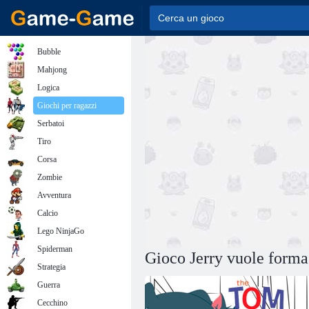
Bubble
Mahjong
Logica
Giochi per ragazzi
Serbatoi
Tiro
Corsa
Zombie
Avventura
Calcio
Lego NinjaGo
Spiderman
Gioco Jerry vuole form
Strategia
Guerra
Cecchino