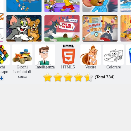
Tom e Jerry:
Vestire Tom
T
Mouse Mazy
Jerry
Vesti Jerry
The Tom and
Jerry Show
Puzzle di Tom &
Storybook Cat
Ne fais pa de
T
Jerry
in the Hole
betises
Ne
chi
Giochi
Intelligenza
HTML5
Vestire
Colorare
icapo
bambini di
corsa
(Total 734)