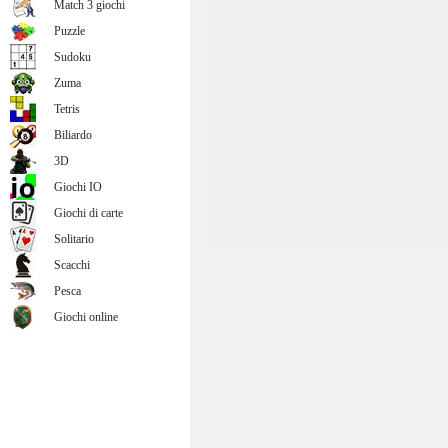
Match 3 giochi
Puzzle
Sudoku
Zuma
Tetris
Biliardo
3D
Giochi IO
Giochi di carte
Solitario
Scacchi
Pesca
Giochi online