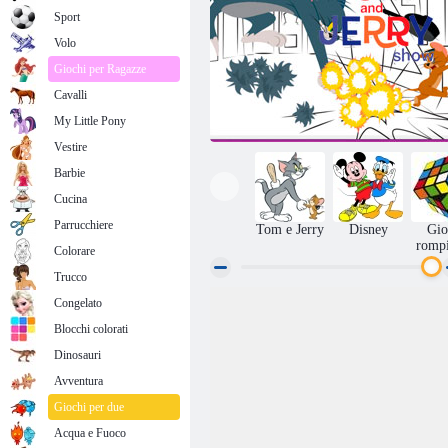
Sport
Volo
Giochi per Ragazze
Cavalli
My Little Pony
Vestire
Barbie
Cucina
Parrucchiere
Tom e Jerry
Disney
Gio
romp
Colorare
Trucco
Congelato
Creiamo con Tom e Jerry
Blocchi colorati
Dinosauri
Avventura
Giochi per due
Acqua e Fuoco