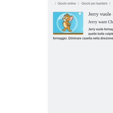
Giochi online
Giochi per bambini
Jerry vuole
Jerry want C
Jerry vuole formag
quelle bolle colpi
formaggio. Eliminare casella nella direzione 
Cartone animato di demolizione di auto per
bambini