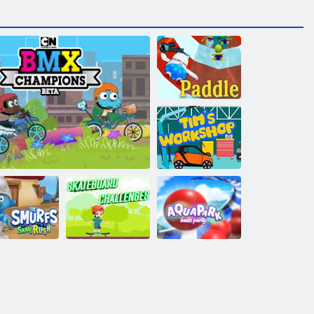
Pagaia
L'Officina di
Tim
 Puffi Skate
Sfide di
Festa del ballo
artoon Network BMX Champions Beta
Rush
skateboard
dell'Aquapark