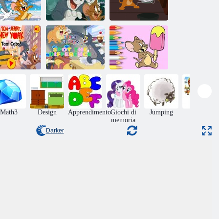
om e Jerry:
Puzzle di Jerry e
Tom e Jerry:
Runner
Tom
Cheese Dash
Lo spettacolo di
Tom e Jerry
Libro da
om e Jerry a
Trova la
colorare: Gelato
w York: Taxi
differenza
Jerry
Math3
Design
Apprendimento
Giochi di
Jumping
Giochi
memoria
ruzzle
Darker