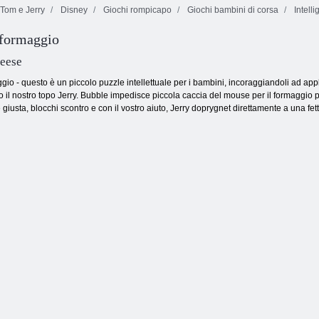
Tom e Jerry
Disney
Giochi rompicapo
Giochi bambini di corsa
Intell
 formaggio
Balap Karung
Fratelli
Super
scooteristi
Alvin Supereroe
heese
gio - questo è un piccolo puzzle intellettuale per i bambini, incoraggiandoli ad applic
to il nostro topo Jerry. Bubble impedisce piccola caccia del mouse per il formaggio pre
giusta, blocchi scontro e con il vostro aiuto, Jerry doprygnet direttamente a una fet