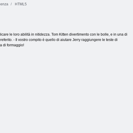
igenza
HTML5
are le loro abilità in nitidezza. Tom Kitten divertimento con le bolle, e in una di
ferito. - Il vostro compito è quello di aiutare Jerry raggiungere le teste di
ta di formaggio!