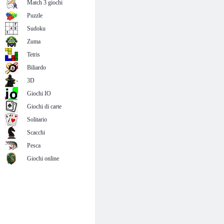
Match 3 giochi
Puzzle
Sudoku
Zuma
Tetris
Biliardo
3D
Giochi IO
Giochi di carte
Solitario
Scacchi
Pesca
Giochi online