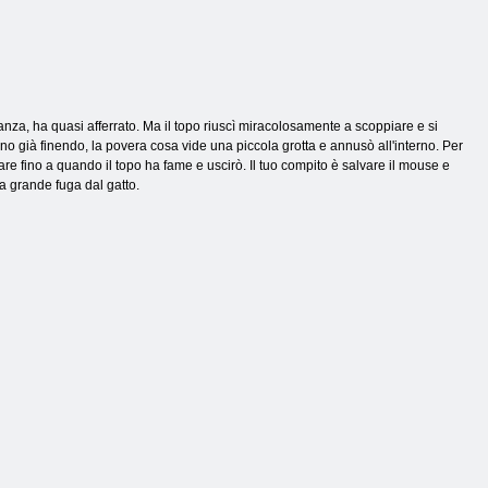
lanza, ha quasi afferrato. Ma il topo riuscì miracolosamente a scoppiare e si
ano già finendo, la povera cosa vide una piccola grotta e annusò all'interno. Per
are fino a quando il topo ha fame e uscirò. Il tuo compito è salvare il mouse e
na grande fuga dal gatto.