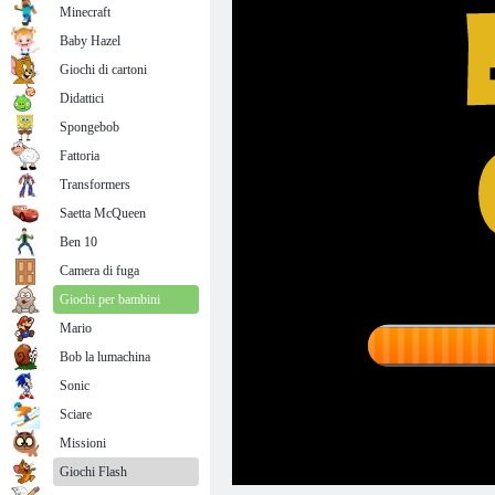
Minecraft
Baby Hazel
Giochi di cartoni
Didattici
Spongebob
Fattoria
Transformers
Saetta McQueen
Ben 10
Camera di fuga
Giochi per bambini
Mario
Bob la lumachina
Sonic
Sciare
Missioni
Giochi Flash