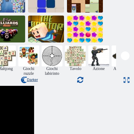
Mahjong
Fortuna
1212!
James subdolo
Ball Billiards
Kogama
Classic
l'ascensore
Candy Rain 5
Mahjong
Giochi
Giochi
Tavolo
Azione
Adventura
ruzzle
labirinto
Darker