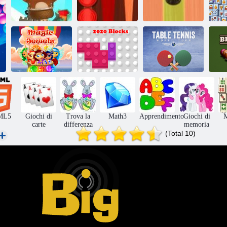
Scattatura a bolle
Backgammon
Backgammon di
infinita
Classic
sushi
Tour del mondo
8 
Gioielli magici
2020 blocchi
di ping-pong
ML5
Giochi di
Trova la
Math3
Apprendimento
Giochi di
carte
differenza
memoria
(Total 10)