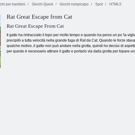
chi per bambini
Giochi Quest
Giochi rompicapo
Spot
HTML5
Rat Great Escape from Cat
Avventura
Fruita Crush
succose bacche
Tentrix
Rat Great Escape From Cat
Il gatto ha rintracciato il topo per molto tempo e quando ha perso un po 'la vigi
precipitò a tutta velocità nella grande fuga di Rat da Cat. Quando le forze stav
qualche motivo, il gatto non può andare nella grotta, quindi ho deciso di aspett
per questo è necessario attirare il gatto e portarlo via dalla grotta per topare u