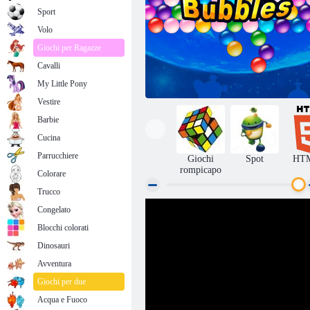
Sport
Volo
Giochi per Ragazze
Cavalli
My Little Pony
Vestire
Barbie
Cucina
Parrucchiere
Giochi
Spot
HT
rompicapo
Colorare
Trucco
Congelato
Bolle senza fine
Blocchi colorati
Dinosauri
Avventura
Giochi per due
Acqua e Fuoco