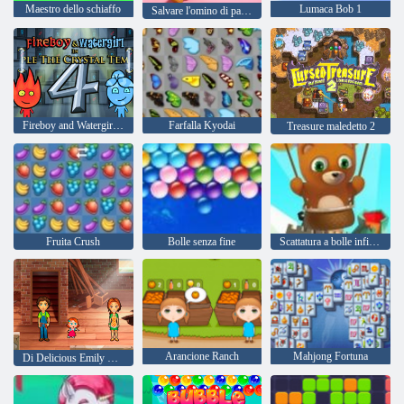
Maestro dello schiaffo
Lumaca Bob 1
Salvare l'omino di pan di zenzero
Fireboy and Watergirl 4: Tempio di Cristallo
Farfalla Kyodai
Treasure maledetto 2
Fruita Crush
Bolle senza fine
Scattatura a bolle infinita
Arancione Ranch
Mahjong Fortuna
Di Delicious Emily Home Sweet Home