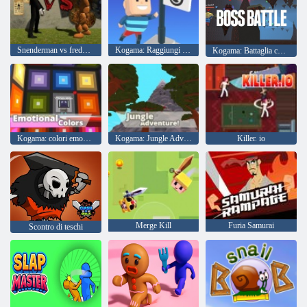
Snenderman vs freddy il fazbear
Kogama: Raggiungi la bandiera
Kogama: Battaglia contro il boss
Kogama: colori emozionali
Kogama: Jungle Adventure
Killer. io
Merge Kill
Furia Samurai
Scontro di teschi