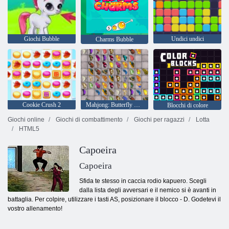
Giochi Bubble
Undici undici
Charms Bubble
Cookie Crush 2
Mahjong: Butterfly Kyodai HD
Blocchi di colore
Giochi online
Giochi di combattimento
Giochi per ragazzi
Lotta
HTML5
Capoeira
Capoeira
Sfida te stesso in caccia rodio kapuero. Scegli
dalla lista degli avversari e il nemico si è avanti in
battaglia. Per colpire, utilizzare i tasti AS, posizionare il blocco - D. Godetevi il
vostro allenamento!