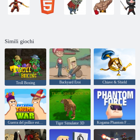
Simili giochi
Backyard Eroi
Chiave & Shield
Troll Boxing
Guerra del pollice estremo
Kogama Phantom Force
Tiger Simulator 3D