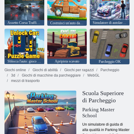
Assetto Corsa Traffic Racer
Simulatore di autolavaggio
Costruisci un'auto dalla spazzatura
Sblocca l'auto: gioco di puzzle
Apripista scavato
Parcheggio OK
Giochi online
Giochi di abilità
Giochi per ragazzi
Parcheggio
3d
Giochi di macchine da parcheggiare
WebGL
mezzi di trasporto
Scuola Superiore
di Parcheggio
Parking Master
School
Un simulatore di guida di
alta qualità in Parking Master