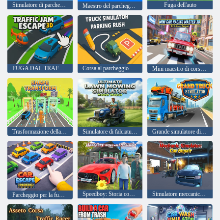
Simulatore di parcheggio per auto reali
Fuga dell'auto
Maestro del parcheggio auto
FUGA DAL TRAFFICO 3D
Corsa al parcheggio del simulatore di camion
Mini maestro di corse automobilistiche 3D
Trasformazione della forma
Simulatore di falciatura del prato definitivo Mower Master
Grande simulatore di camion
Speedboy: Storia con il nonno
Simulatore meccanico: riparazione auto
Parcheggio per la fuga dell'auto