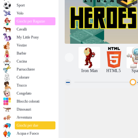
Sport
Volo
Giochi per Ragazze
Cavalli
My Little Pony
Vestire
Barbie
Cucina
Parrucchiere
Iron Man
HTML5
Spa
Colorare
Trucco
Congelato
Eroi a zigzag
Blocchi colorati
Dinosauri
Avventura
Giochi per due
Acqua e Fuoco