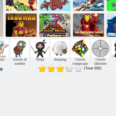
Supereroi
Memoria dei
Avengers Hydra
supereroi
Guerra Aerea di
Dash
Marvel
Iron Man
I
Iron Man:
Il parkour di
Assalto
Ma
Uomo di ferro
Iron-Man
all'Armeria
zio
Giochi di
Ninja
Jumping
Giochi
Giochi
zombie
rompicapo
labirinto
(Total 395)