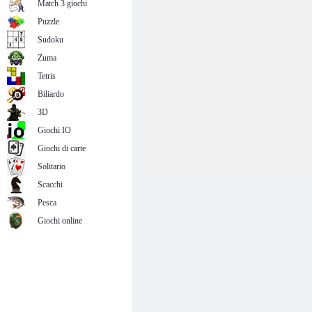
Match 3 giochi
Puzzle
Sudoku
Zuma
Tetris
Biliardo
3D
Giochi IO
Giochi di carte
Solitario
Scacchi
Pesca
Giochi online