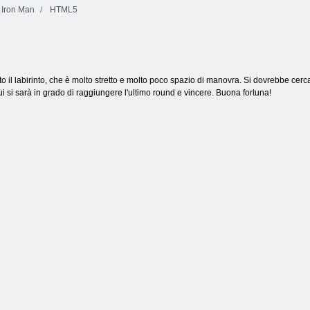
Iron Man
HTML5
Arena di
Partita a blocchi
abbinamento
Candy Rain 5
10x10
to il labirinto, che è molto stretto e molto poco spazio di manovra. Si dovrebbe cercar
i si sarà in grado di raggiungere l'ultimo round e vincere. Buona fortuna!