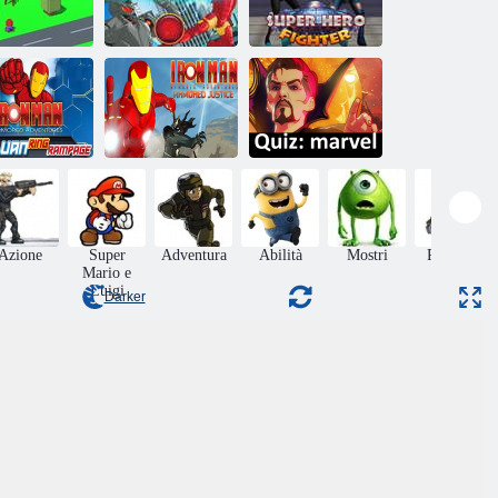
Avengers Iron
Man Rise of
Combattenti di
ronman Lego
Ultron 2
supereroi
Iron Man
Giustizia
kluan Anello
corazzata di Iron
Rampage
Man
Quiz: meraviglia
Azione
Super
Adventura
Abilità
Mostri
Raccolta
Mario e
Luigi
Darker