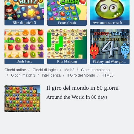
Blitz di gioielli 5
Avventura succose bacche
Fruita Crush
Dash Juicy
Kris Mahjong
Fireboy and Watergirl 4: Tempio di Cristallo
Giochi online
Giochi di logica
Math3
Giochi rompicapo
Giochi match 3
Intelligenza
Il Giro del Mondo
HTML5
Il giro del mondo in 80 giorni
Around the World in 80 days