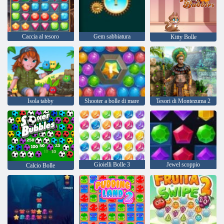
Caccia al tesoro
Gem sabbiatura
Kitty Bolle
Isola tabby
Shooter a bolle di mare
Tesori di Montezuma 2
Gioielli Bolle 3
Jewel scoppio
Calcio Bolle