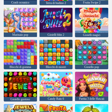
Crash oceanico
Fruita Swipe 2
Terra di budino 2
Marinaio pop
Gioielli blitz 2
Gioielli magici
Blocchi di gomma
Blocchi di mostri
Gioiello pop
Candy Rain 6
Partita 3 delle Hawaii
Gioiello gustoso