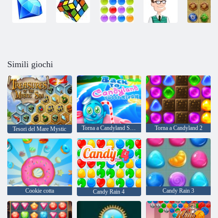
Simili giochi
Torna a Candyland Sweet River
Torna a Candyland 2
Tesori del Mare Mystic
Cookie cotta
Candy Rain 3
Candy Rain 4