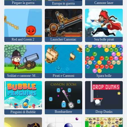
Piegare la guerra
Cannone laser
Europa in guerra
Red and Green 2
Launcher Canoniac
Sea bolle pirati
Soldati e cannone: Montagna Attacco
Pirati e Cannoni
Spara bolle
Bombardiere
Drop Dunks
Pinguini di Bubble