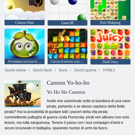
Cannon Man
Kris Mahjong
Linea 98
Avventura succose bacche
Caccia al tesoro corsa all'oro
Dash Juicy
Giochi online
Giochi flash
Guns
Giochi guerra
HTML5
Cannon Yo-ho-ho
Yo Ho Ho Cannon
Avete mai camminato sotto la bandiera di una nave
pirata, parlando a se stesso capitano della flotta
pirata? Hai la possibilità di gustare tutti i piaceri della vita pirata
commettendo pattuglia di guerra costa Pomorsky. pirati veri attirano non solo
tesoro, ma lotta sanguinosa. Tenere il passo con i tuoi compagni d'armi e
sicuro incuneato in battaglia, sparando nucleo di armi da fuoco.