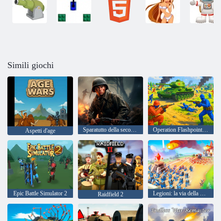
Simili giochi
Sparatutto della seconda guerra mondiale
Operation Flashpoint: Red - Blue War
Aspetti d'age
Epic Battle Simulator 2
Legioni: la via della guerra
Raidfield 2