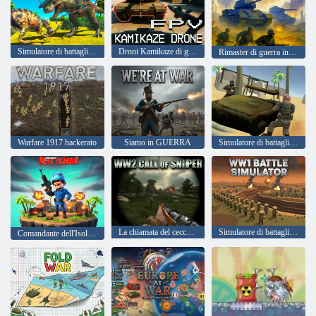
Simulatore di battaglia totalmente accurato 2
Droni Kamikaze di guerra di FPV
Rimaster di guerra infinito
Warfare 1917 hackerato
Siamo in GUERRA
Simulatore di battaglia militare
La chiamata del cecchino della Seconda Guerra Mondiale
Simulatore di battaglia della prima guerra mondiale
Comandante dell'Isola delle Guerre