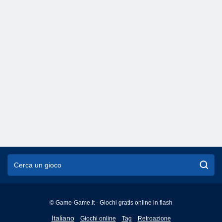
© Game-Game.it - Giochi gratis online in flash
English
Italiano
Giochi online
Tag
Retroazione