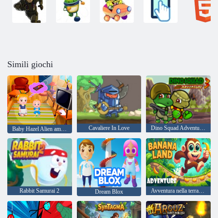
Simili giochi
Cavaliere In Love
Dino Squad Adventure 3
Baby Hazel Alien amico
Rabbit Samurai 2
Avventura nella terra delle banane
Dream Blox