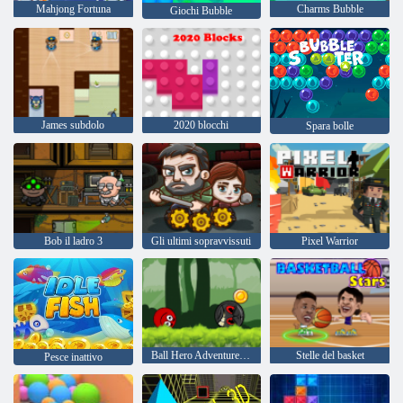
Mahjong Fortuna
Charms Bubble
Giochi Bubble
James subdolo
2020 blocchi
Spara bolle
Bob il ladro 3
Gli ultimi sopravvissuti
Pixel Warrior
Ball Hero Adventure: Red Bounce Ball
Stelle del basket
Pesce inattivo