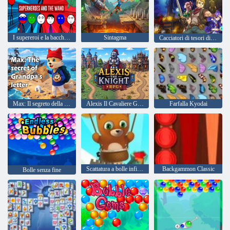
I supereroi e la bacchetta
Sintagma
Cacciatori di tesori di Arcuz
Max: Il segreto della lettera del nonno
Alexis Il Cavaliere Gioco di ruolo
Farfalla Kyodai
Scattatura a bolle infinita
Backgammon Classic
Bolle senza fine