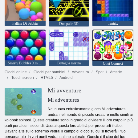
Palline Di Sabbia
Tentrix
Due palle 3D
Smarty Bubbles Xmas Edition
Battaglia marina
Onet Connect
Giochi online
Giochi per bambini
Adventura
Spot
Arcade
Touch screen
HTML5
Android
Mi avventure
Mi adventures
Nel nuovo entusiasmante gioco Mi adventures,
andrai nel mondo di piccole creature molto simili ai
kolobok spinosi. Queste creature sono in grado di dividere il loro corpo in più
parti per alcuni secondi. Userai questa loro abilità per procurarti il cibo.
Davanti a te sullo schermo vedrai il campo di gioco su cui si troverà il tuo
personaggio. In vari punti vedrai palline colorate. Questo è il cibo del tuo