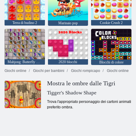
Terra di budino 2
Cookie Crush 2
Marinaio pop
Mahjong: Butterfly Kyodai HD
2020 blocchi
Blocchi di colore
Giochi online
Giochi per bambini
Giochi rompicapo
Giochi online
Mostra le ombre dalle Tigri
Tigger's Shadow Shape
Trova l'appropriato personaggio dei cartoni animati
preferito ombra.