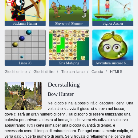
Stickman Hunter
Signor Archer
Sherwood Shooter
Linea 98
Kris Mahjong
Avventura succose bacche
Giochi online
Giochi di tiro
Tiro con l'arco
Caccia
HTML5
Deerstalking
Bow Hunter
Nel gioco si ha la possibilità di cacciare i cervi. Una
volta che si avvia il gioco, ci si trova nel bosco,
dove ci sarà un gran numero di cervi. Hai bisogno di essere utilizzando una
balestra per arrivare a destra al bersaglio, che verrà visualizzato sul cervo.
appariranno Tutti i cervi prima per una piccola quantità di tempo, è
necessario avere il tempo di entrare in loro. Per ogni correttamente colpito, vi
verrà dato un certo numero di punti. Se vi trovate direttamente nel centro del