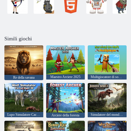
Simili giochi
Maestro Arciere 2025
Multigiocatore di sopravvivenza sulla zattera
Re della savana
Lupo Simulatore Caccia alla foresta 3D
Simulatore del mondo giurassico
Arciere della foresta