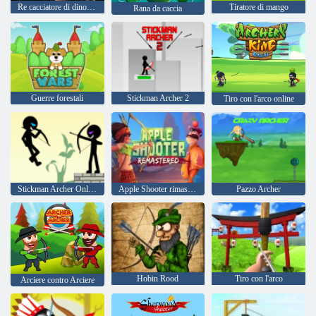
Re cacciatore di dinosauri
Tiratore di mango
Rana da caccia
Guerre forestali
Stickman Archer 2
Tiro con l'arco online
Stickman Archer Online 4
Apple Shooter rimasterizzato
Pazzo Archer
Hobin Rood
Tiro con l'arco
Arciere contro Arciere