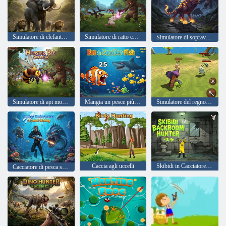
Simulatore di elefante selvaggio
Simulatore di ratto coniglietto
Simulatore di sopravvivenza del lupo
Simulatore di api mostruose
Mangia un pesce più piccolo
Simulatore del regno dei serpenti
Caccia agli uccelli
Skibidi in Cacciatore dietro le quinte
Cacciatore di pesca subacquea subacquea