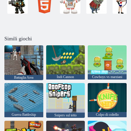
Simili giochi
Indi Cannon
Cowboys vs marziani
Battaglia Area
Guerra Battleship
Colpo di coltello
Snipers sul tetto