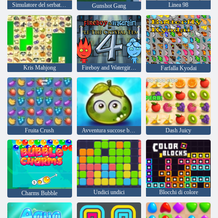
Simulatore del serbatoio
Linea 98
Gunshot Gang
Kris Mahjong
Fireboy and Watergirl 4: Tempio di Cristallo
Farfalla Kyodai
Fruita Crush
Avventura succose bacche
Dash Juicy
Undici undici
Blocchi di colore
Charms Bubble