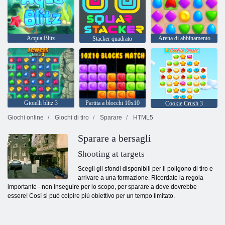
Acqua Blitz
Arena di abbinamento
Stacker quadrato
Gioielli blitz 3
Partita a blocchi 10x10
Cookie Crush 3
Giochi online
Giochi di tiro
Sparare
HTML5
Sparare a bersagli
Shooting at targets
Scegli gli sfondi disponibili per il poligono di tiro e
arrivare a una formazione. Ricordate la regola
importante - non inseguire per lo scopo, per sparare a dove dovrebbe
essere! Così si può colpire più obiettivo per un tempo limitato.