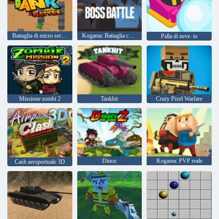
Battaglia di micro serbatoio
Kogama: Battaglia contro il boss
Palla di neve. io
Missione zombi 2
Tankhit
Crazy Pixel Warfare
Dinoz
Kogama: PVP reale
Cash aeroportuale 3D