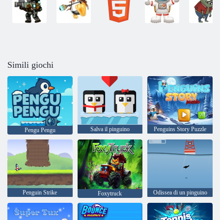
Simili giochi
Salva il pinguino
Penguins Story Puzzle
Pengu Pengu
Penguin Strike
Odissea di un pinguino
Foxytruck