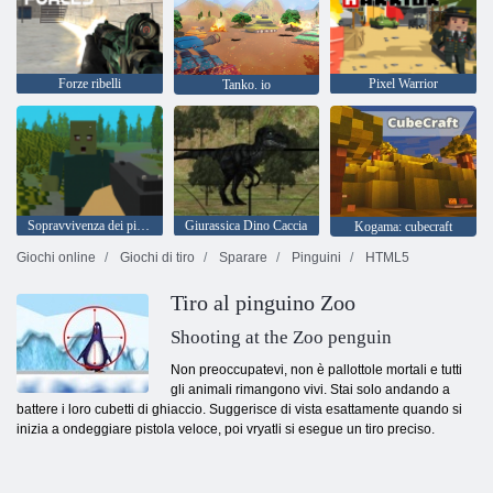
Forze ribelli
Pixel Warrior
Tanko. io
Sopravvivenza dei pixel
Giurassica Dino Caccia
Kogama: cubecraft
Giochi online
Giochi di tiro
Sparare
Pinguini
HTML5
Tiro al pinguino Zoo
Shooting at the Zoo penguin
Non preoccupatevi, non è pallottole mortali e tutti
gli animali rimangono vivi. Stai solo andando a
battere i loro cubetti di ghiaccio. Suggerisce di vista esattamente quando si
inizia a ondeggiare pistola veloce, poi vryatli si esegue un tiro preciso.