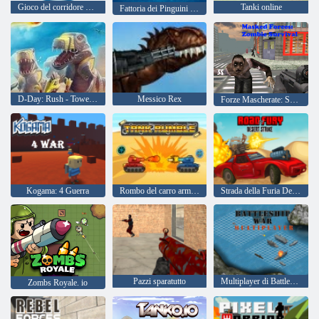
Gioco del corridore di pinguini
Tanki online
Fattoria dei Pinguini - Fusione dei ghiacci
D-Day: Rush - Tower Defense
Messico Rex
Forze Mascherate: Sopravvivenza Zombie
Kogama: 4 Guerra
Rombo del carro armato
Strada della Furia Desert Strike
Pazzi sparatutto
Multiplayer di Battleship War
Zombs Royale. io