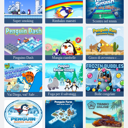
Super smoking
Rimbalzo maestri
Scontro nel tennis
Pinguino Dash
Mangia ciambelle
Gioco di avventura con la corsa dei pinguini
Fuga per il salvataggio del pinguino
Bolle congelate
Vai Diego, vai! Salvataggio sullo snowboard