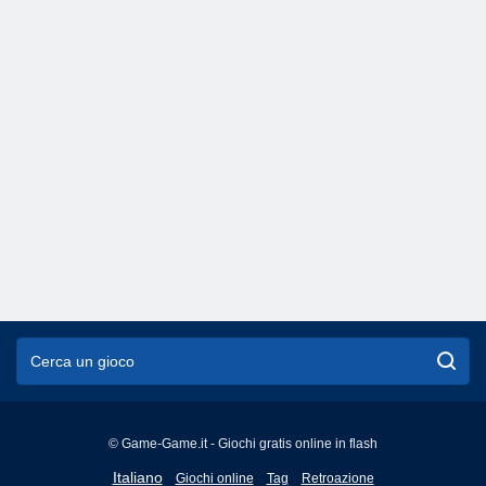
© Game-Game.it - Giochi gratis online in flash
English
Italiano
Giochi online
Tag
Retroazione