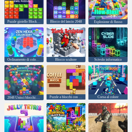
Puzzle gioiello Block Blast
Blocco del lancio 2048
Esplosione di flusso
Ordinamento di colori Zen Hexa
Blocco scultore
Scivolo informatico
Puzzle a blocchi con partita di caffè
Corsa al colore
2048 Unisci blocchi: fisica