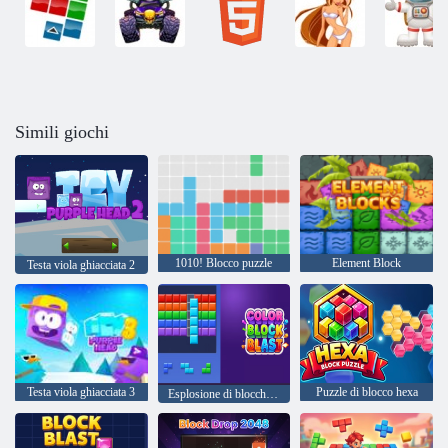
Simili giochi
1010! Blocco puzzle
Element Block
Testa viola ghiacciata 2
Testa viola ghiacciata 3
Puzzle di blocco hexa
Esplosione di blocchi di colore