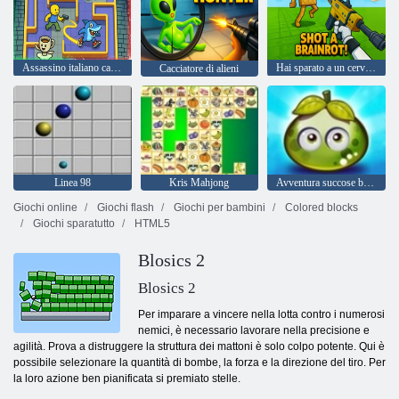
Assassino italiano cacciatore di cervelli
Hai sparato a un cervello marcio!
Cacciatore di alieni
Linea 98
Kris Mahjong
Avventura succose bacche
Giochi online
Giochi flash
Giochi per bambini
Colored blocks
Giochi sparatutto
HTML5
Blosics 2
Blosics 2
Per imparare a vincere nella lotta contro i numerosi
nemici, è necessario lavorare nella precisione e
agilità. Prova a distruggere la struttura dei mattoni è solo colpo potente. Qui è
possibile selezionare la quantità di bombe, la forza e la direzione del tiro. Per
la loro azione ben pianificata si premiato stelle.