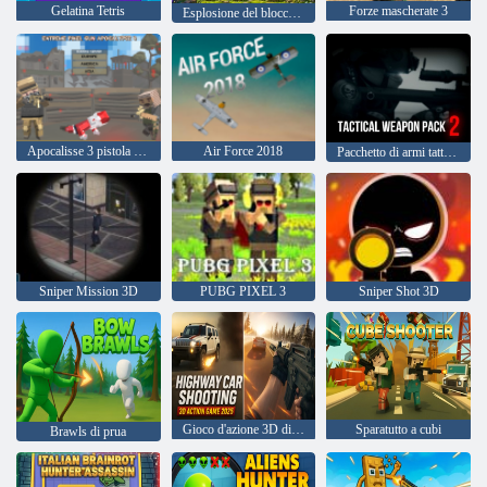
Gelatina Tetris
Forze mascherate 3
Esplosione del blocco del drago
Apocalisse 3 pistola pixel estrema
Air Force 2018
Pacchetto di armi tattiche 2
Sniper Mission 3D
PUBG PIXEL 3
Sniper Shot 3D
Gioco d'azione 3D di tiro in auto in autostrada 2025
Sparatutto a cubi
Brawls di prua