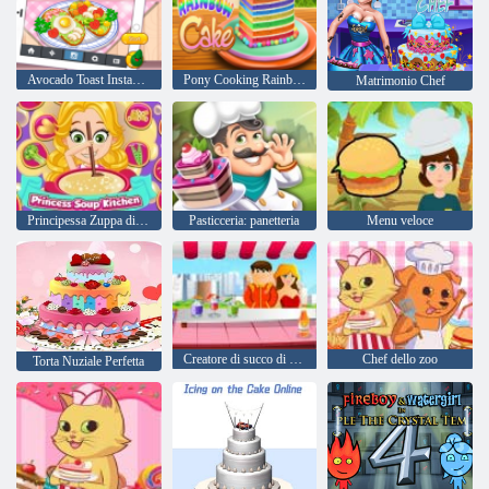
Avocado Toast Instagram
Pony Cooking Rainbow Cake
Matrimonio Chef
Principessa Zuppa di cucina
Pasticceria: panetteria
Menu veloce
Creatore di succo di frutta
Chef dello zoo
Torta Nuziale Perfetta