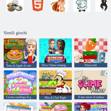
Simili giochi
Elsa e Tiana compagni di allenamento
Pizza rush
Torta di Apple di cottura
Cucina casalinga di gelato
Il mio mixer di melma
Mix di Chef Right