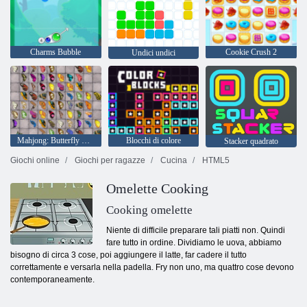
Charms Bubble
Cookie Crush 2
Undici undici
Mahjong: Butterfly Kyodai HD
Blocchi di colore
Stacker quadrato
Giochi online
Giochi per ragazze
Cucina
HTML5
Omelette Cooking
Cooking omelette
Niente di difficile preparare tali piatti non. Quindi
fare tutto in ordine. Dividiamo le uova, abbiamo
bisogno di circa 3 cose, poi aggiungere il latte, far cadere il tutto
correttamente e versarla nella padella. Fry non uno, ma quattro cose devono
contemporaneamente.