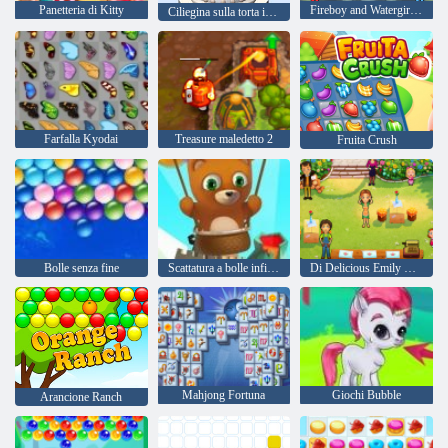
Panetteria di Kitty
Fireboy and Watergirl 4: Tempio di Cristallo
Ciliegina sulla torta in linea
Farfalla Kyodai
Treasure maledetto 2
Fruita Crush
Bolle senza fine
Scattatura a bolle infinita
Di Delicious Emily Home Sweet Home
Mahjong Fortuna
Giochi Bubble
Arancione Ranch