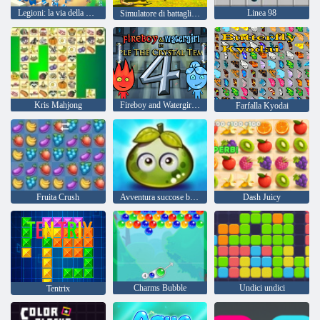
Legioni: la via della guerra
Linea 98
Simulatore di battaglia totalmente accurato 2
Kris Mahjong
Fireboy and Watergirl 4: Tempio di Cristallo
Farfalla Kyodai
Fruita Crush
Avventura succose bacche
Dash Juicy
Charms Bubble
Undici undici
Tentrix