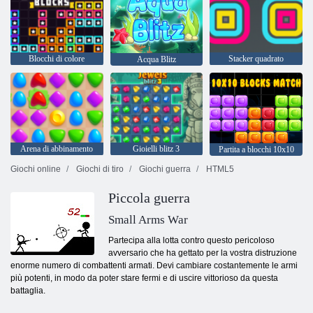
Blocchi di colore
Stacker quadrato
Acqua Blitz
Arena di abbinamento
Gioielli blitz 3
Partita a blocchi 10x10
Giochi online
Giochi di tiro
Giochi guerra
HTML5
Piccola guerra
Small Arms War
Partecipa alla lotta contro questo pericoloso
avversario che ha gettato per la vostra distruzione
enorme numero di combattenti armati. Devi cambiare costantemente le armi
più potenti, in modo da poter stare fermi e di uscire vittorioso da questa
battaglia.