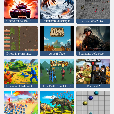
Guerra futura: Bot Battle in Space 3D
Simulatore di battaglia
Stickman WW2 Battle Simulator
Difesa in prima linea della Seconda Guerra Mondiale
Aspetti d'age
Sparatutto della seconda guerra mondiale
Operation Flashpoint: Red - Blue War
Epic Battle Simulator 2
Raidfield 2