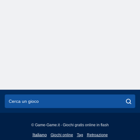
© Game-Game.it - Giochi gratis online in flash
English
Italiano
Giochi online
Tag
Retroazione