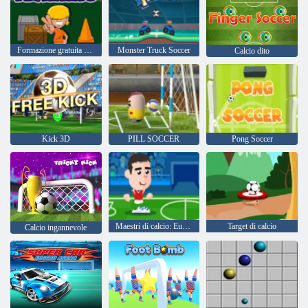
Formazione gratuita di tiro
Monster Truck Soccer
Calcio dito
Kick 3D
PILL SOCCER
Pong Soccer
Maestri di calcio: Euro 2020
Target di calcio
Calcio ingannevole