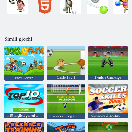
Simili giochi
Calcio 1 su 1
Portiere Challenge
Farm Soccer
I 10 migliori gestori di calcio
Corridore di abilità di calcio
Sparatorie di rigore: Multi League