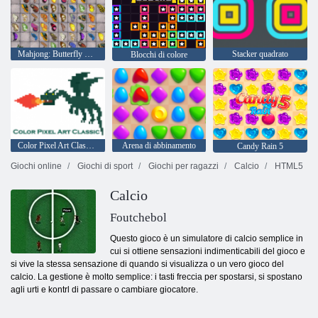
Mahjong: Butterfly Kyodai HD
Stacker quadrato
Blocchi di colore
Color Pixel Art Classic - Pixel Paint by Numbers
Arena di abbinamento
Candy Rain 5
Giochi online
Giochi di sport
Giochi per ragazzi
Calcio
HTML5
Calcio
Foutchebol
Questo gioco è un simulatore di calcio semplice in
cui si ottiene sensazioni indimenticabili del gioco e
si vive la stessa sensazione di quando si visualizza o un vero gioco del
calcio. La gestione è molto semplice: i tasti freccia per spostarsi, si spostano
agli urti e kontrl di passare o cambiare giocatore.