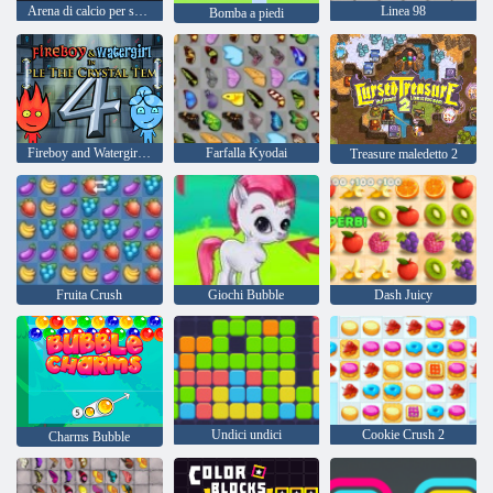
Arena di calcio per supercar
Linea 98
Bomba a piedi
Fireboy and Watergirl 4: Tempio di Cristallo
Farfalla Kyodai
Treasure maledetto 2
Fruita Crush
Giochi Bubble
Dash Juicy
Undici undici
Cookie Crush 2
Charms Bubble