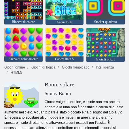
Blocchi di colore
Stacker quadrato
Acqua Blitz
Arena di abbinamento
Candy Rain 5
Gioielli blitz 3
Giochi online
Giochi di logica
Giochi rompicapo
Intelligenza
HTML5
Boom solare
Sunny Boom
Giorno volge al termine, e il sole non era ancora
andato e la luna non è possibile a causa di questo
aumento nel cielo. A quanto pare è stato bloccato e ha bisogno del tuo aiuto.
È necessario spostare alcuni oggetti e metterli in aree che aiuteranno
spostare il sole direttamente attraverso alcuni ostacoli per l'uscita. È
necessario prestare attenzione e controllare che gli elementi proposti si