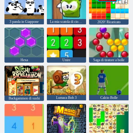
3 panda in Giappone
La mia scatola di cioccolatini
2020! Ricaricato
Hexa
Unire
Saga di tiratore a bolle
Lumaca Bob 3
Calcio Bolle
Backgammon di sushi