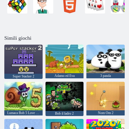
Simili giochi
Adamo ed Eva
3 panda
Super Stacker 2
Lumaca Bob 5 Love Story
Nom Om 2
Bob il ladro 2