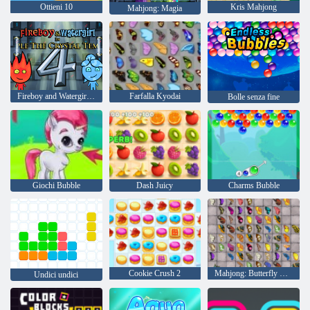
Ottieni 10
Kris Mahjong
Mahjong: Magia
Fireboy and Watergirl 4: Tempio di Cristallo
Farfalla Kyodai
Bolle senza fine
Giochi Bubble
Dash Juicy
Charms Bubble
Cookie Crush 2
Mahjong: Butterfly Kyodai HD
Undici undici