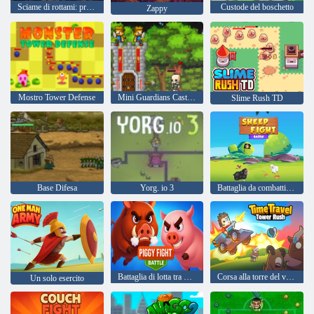
Sciame di rottami: protocollo drone
Custode del boschetto
Zappy
Mostro Tower Defense
Mini Guardians Castle Defense
Slime Rush TD
Base Difesa
Yorg. io 3
Battaglia da combattimento delle pecore
Battaglia di lotta tra maialini
Corsa alla torre del viaggio nel tempo
Un solo esercito