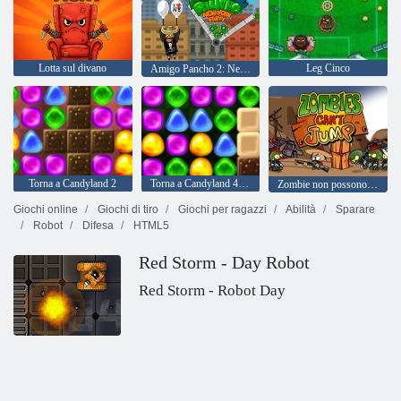
Lotta sul divano
Leg Cinco
Amigo Pancho 2: New York Party
Torna a Candyland 2
Torna a Candyland 4: Lollipop Garden
Zombie non possono saltare
Giochi online
Giochi di tiro
Giochi per ragazzi
Abilità
Sparare
Robot
Difesa
HTML5
Red Storm - Day Robot
Red Storm - Robot Day