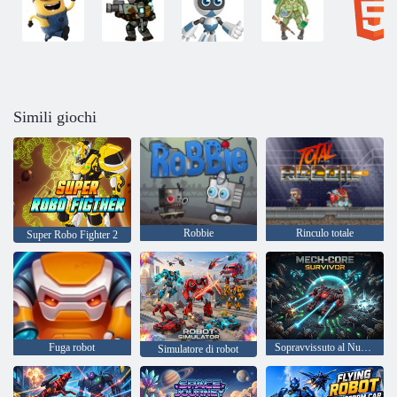
Simili giochi
Robbie
Rinculo totale
Super Robo Fighter 2
Fuga robot
Sopravvissuto al Nucleo Mech
Simulatore di robot