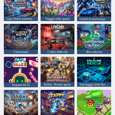
Lupo Robot trasforma l'auto
Viaggio nello spazio
Giochi di trasformazione di robot volanti
Clusternauti
Codice della vita
Bot a discesa
Robby: Mondo aperto
Salvataggio della linea di piegatura
Serpente Hi-Fi