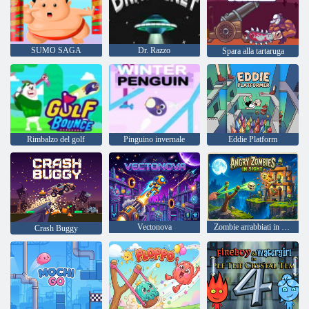
SUMO SAGA
Dr. Razzo
Spara alla tartaruga
Rimbalzo del golf
Pinguino invernale
Eddie Platform
Vectonova
Zombie arrabbiati in vista
Crash Buggy