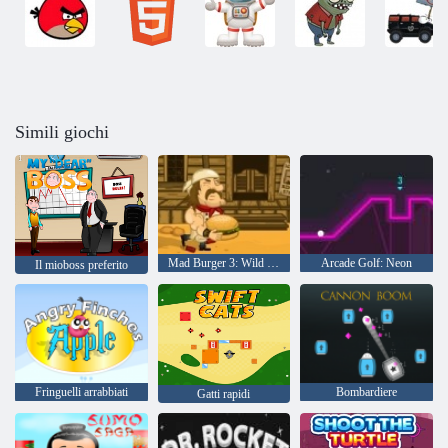
Simili giochi
Mad Burger 3: Wild West
Arcade Golf: Neon
Il mioboss preferito
Fringuelli arrabbiati
Bombardiere
Gatti rapidi