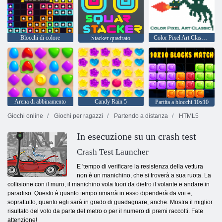
Blocchi di colore
Color Pixel Art Classic - Pixel Paint by Numbers
Stacker quadrato
Arena di abbinamento
Candy Rain 5
Partita a blocchi 10x10
Giochi online
Giochi per ragazzi
Partendo a distanza
HTML5
In esecuzione su un crash test
Crash Test Launcher
E 'tempo di verificare la resistenza della vettura
non è un manichino, che si troverà a sua ruota. La
collisione con il muro, il manichino vola fuori da dietro il volante e andare in
paradiso. Questo è quanto tempo rimarrà in esso dipenderà da voi e,
soprattutto, quanto egli sarà in grado di guadagnare, anche. Mostra il miglior
risultato del volo da parte del metro o per il numero di premi raccolti. Fate
attenzione!