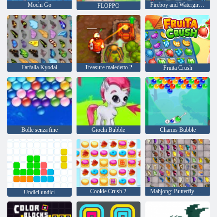
Mochi Go
Fireboy and Watergirl 4: Tempio di Cristallo
FLOPPO
Farfalla Kyodai
Treasure maledetto 2
Fruita Crush
Bolle senza fine
Giochi Bubble
Charms Bubble
Cookie Crush 2
Mahjong: Butterfly Kyodai HD
Undici undici