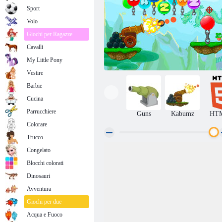
Sport
Volo
Giochi per Ragazze
Cavalli
My Little Pony
Vestire
Barbie
Cucina
Parrucchiere
Guns
Kabumz
HT
Colorare
Trucco
Congelato
Cannon 2
Blocchi colorati
Dinosauri
Avventura
Giochi per due
Acqua e Fuoco