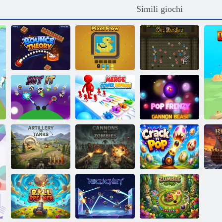
Simili giochi
Teoria del
rimbalzo
Flusso di pixel
Dott. Ratbu
Esplosione di
Unisci Tower
cannone Pop
Colpiscilo
Defense
Frenzy
Artiglieria
contro carri
Cannoni contro
armati
Zombie
Crack e Pop