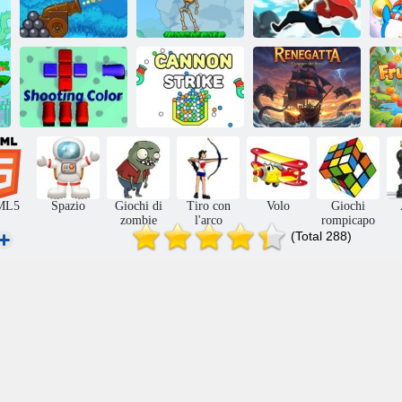
Kabumz 3
Kaboomz 4
Sea bolle pirati
G
Colore di ripresa
Cannon Strike
Rinnegata
ML5
Spazio
Giochi di
Tiro con
Volo
Giochi
zombie
l'arco
rompicapo
(Total 288)