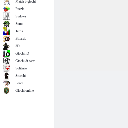
Match 3 giochi
Puzzle
Sudoku
Zuma
Tetris
Biliardo
3D
Giochi IO
Giochi di carte
Solitario
Scacchi
Pesca
Giochi online