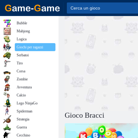
Bubble
Mahjong
Logica
Giochi per ragazzi
Serbatoi
Tiro
Corsa
Zombie
Avventura
Calcio
Lego NinjaGo
Spiderman
Gioco Bracci
Strategia
Guerra
Cecchino