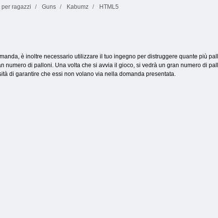
 per ragazzi
Guns
Kabumz
HTML5
Rompipalle
Rimbalzare
Storia di Zumble
anda, è inoltre necessario utilizzare il tuo ingegno per distruggere quante più palle,
n numero di palloni. Una volta che si avvia il gioco, si vedrà un gran numero di pall
sità di garantire che essi non volano via nella domanda presentata.