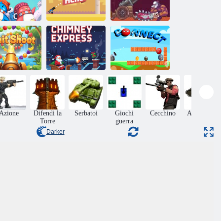
Pinguini di
Spara alla
Bubble
Eroe di cannone
tartaruga
ermoglio di
Camino
frutta
espresso
Collegare
Azione
Difendi la
Serbatoi
Giochi
Cecchino
Adventura
Torre
guerra
Darker