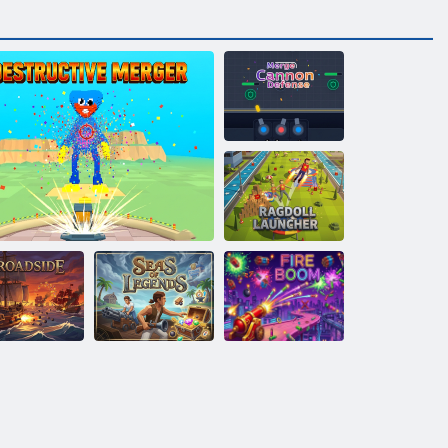
Unisci la difesa
del cannone
Lanciatore
Ragdoll
Fiancata
Fusione distruttiva
Mari di leggende
Boom di fuoco