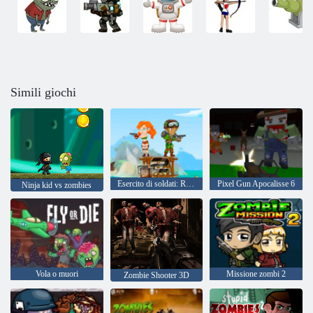
Simili giochi
Esercito di soldati: Resistenza
Pixel Gun Apocalisse 6
Ninja kid vs zombies
Vola o muori
Missione zombi 2
Zombie Shooter 3D