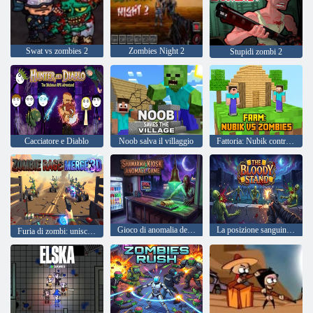
Swat vs zombies 2
Zombies Night 2
Stupidi zombi 2
Cacciatore e Diablo
Noob salva il villaggio
Fattoria: Nubik contro gli zombi
Gioco di anomalia del chiosco Shawarma
La posizione sanguinaria
Furia di zombi: unisci 3D