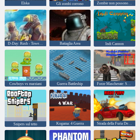
Elska
Zombie non possono saltare
Gli zombi corrono
D-Day: Rush - Tower Defense
Battaglia Area
Indi Cannon
Cowboys vs marziani
Guerra Battleship
Forze Mascherate: Sopravvivenza Zombie
Kogama: 4 Guerra
Strada della Furia Desert Strike
Snipers sul tetto