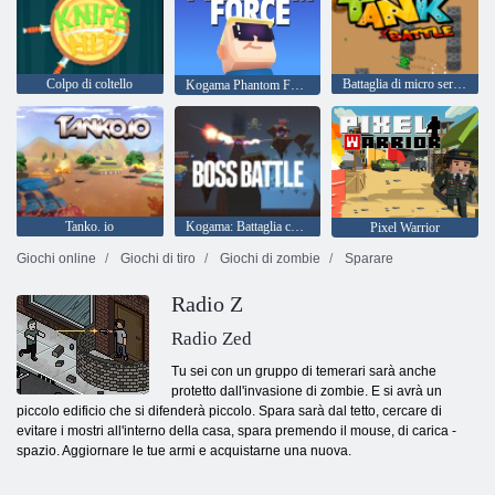
Colpo di coltello
Battaglia di micro serbatoio
Kogama Phantom Force
Tanko. io
Kogama: Battaglia contro il boss
Pixel Warrior
Giochi online
Giochi di tiro
Giochi di zombie
Sparare
Radio Z
Radio Zed
Tu sei con un gruppo di temerari sarà anche
protetto dall'invasione di zombie. E si avrà un
piccolo edificio che si difenderà piccolo. Spara sarà dal tetto, cercare di
evitare i mostri all'interno della casa, spara premendo il mouse, di carica -
spazio. Aggiornare le tue armi e acquistarne una nuova.