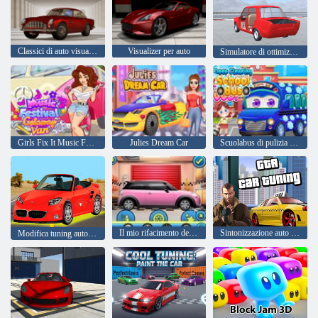
Classici di auto visualizzatore
Visualizer per auto
Simulatore di ottimizzazione dell'auto
Girls Fix It Music Festival Viaway Van
Julies Dream Car
Scuolabus di pulizia profonda
Il mio rifacimento dell'auto da sogno
Sintonizzazione auto Gta
Modifica tuning auto da corsa