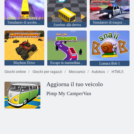
Simulatore di acrobazie per autobus rampa
Simulatore di trasporto di criminali
Autobus alla deriva
Mayhem Drive
Escape in marmellata di autobus
Lumaca Bob 1
Giochi online
Giochi per ragazzi
Meccanici
Autobus
HTML5
Aggiorna il tuo veicolo
Pimp My CamperVan