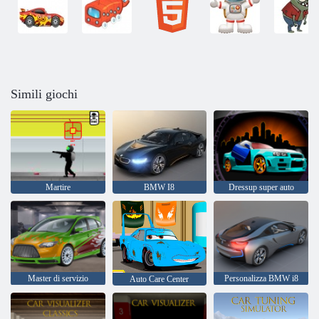
Simili giochi
Martire
BMW I8
Dressup super auto
Master di servizio
Personalizza BMW i8
Auto Care Center