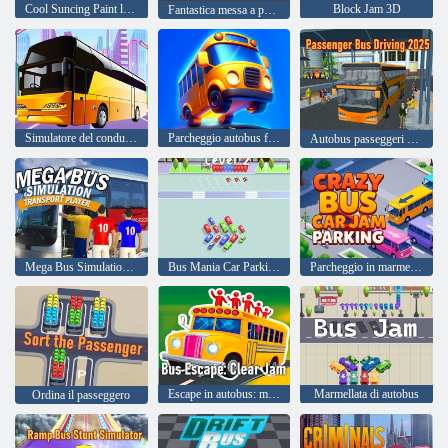
Cool Suncing Paint la macchina
Block Jam 3D
Fantastica messa a punto: dipingi l'auto
Simulatore del conducente del bus 3d
Parcheggio autobus fuori
Autobus passeggeri guidando 2025
Mega Bus Simulation Transport Player
Bus Mania Car Parking Jam
Parcheggio in marmellata di auto in autobus pazzo
Escape in autobus: marmellata chiara
Marmellata di autobus
Ordina il passeggero