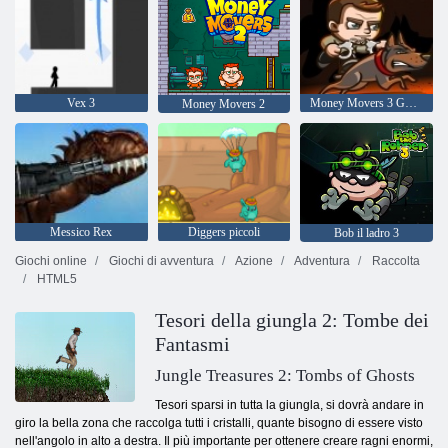
Vex 3
Money Movers 3 Guard Duty
Money Movers 2
Messico Rex
Diggers piccoli
Bob il ladro 3
Giochi online
Giochi di avventura
Azione
Adventura
Raccolta
HTML5
Tesori della giungla 2: Tombe dei
Fantasmi
Jungle Treasures 2: Tombs of Ghosts
Tesori sparsi in tutta la giungla, si dovrà andare in
giro la bella zona che raccolga tutti i cristalli, quante bisogno di essere visto
nell'angolo in alto a destra. Il più importante per ottenere creare ragni enormi,