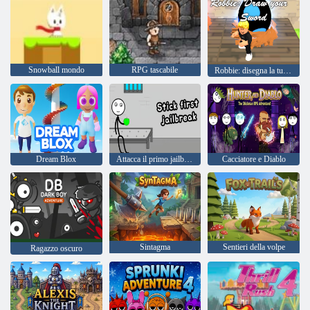
Snowball mondo
RPG tascabile
Robbie: disegna la tua spada
Dream Blox
Attacca il primo jailbreak
Cacciatore e Diablo
Sintagma
Sentieri della volpe
Ragazzo oscuro