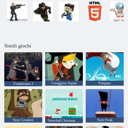
Simili giochi
Coraggioso Squad
Pompino
Feudalesimo 3
Stray Cavaliere
Stick Freak
Snowball Christmas World