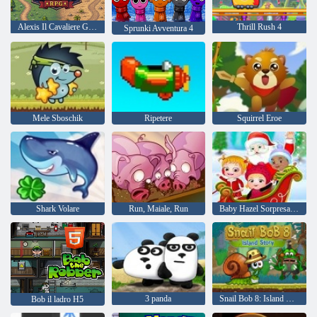
Alexis Il Cavaliere Gioco di ruolo
Thrill Rush 4
Sprunki Avventura 4
Mele Sboschik
Ripetere
Squirrel Eroe
Shark Volare
Run, Maiale, Run
Baby Hazel Sorpresa di Natale
3 panda
Snail Bob 8: Island Story
Bob il ladro H5