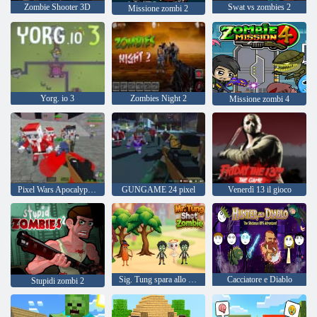
Zombie Shooter 3D
Swat vs zombies 2
Missione zombi 2
Yorg. io 3
Zombies Night 2
Missione zombi 4
Pixel Wars Apocalypse Zombie
GUNGAME 24 pixel
Venerdì 13 il gioco
Sig. Tung spara allo zombi
Cacciatore e Diablo
Stupidi zombi 2