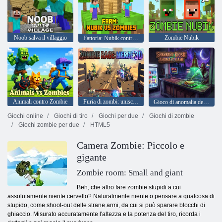
Noob salva il villaggio
Zombie Nubik
Fattoria: Nubik contro gli zombi
Animali contro Zombie
Furia di zombi: unisci 3D
Gioco di anomalia del chiosco Shawarma
Giochi online
Giochi di tiro
Giochi per due
Giochi di zombie
Giochi zombie per due
HTML5
Camera Zombie: Piccolo e
gigante
Zombie room: Small and giant
Beh, che altro fare zombie stupidi a cui
assolutamente niente cervello? Naturalmente niente o pensare a qualcosa di
stupido, come shoot-out delle strane armi, da cui si può sparare blocchi di
ghiaccio. Misurato accuratamente l'altezza e la potenza del tiro, ricorda i