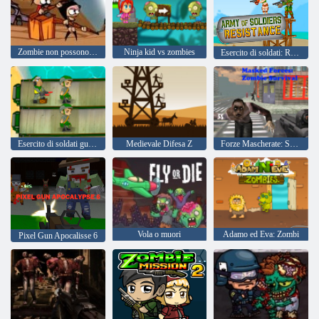
Zombie non possono saltare
Ninja kid vs zombies
Esercito di soldati: Resistenza
Esercito di soldati guerra mondiale
Medievale Difesa Z
Forze Mascherate: Sopravvivenza Zombie
Vola o muori
Adamo ed Eva: Zombi
Pixel Gun Apocalisse 6