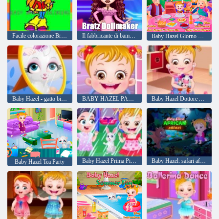
Facile colorazione Bratz
Il fabbricante di bambole Bratz
Baby Hazel Giorno del Ringraziamento
Baby Hazel - gatto birichino
BABY HAZEL PASTERO DI PASTURA
Baby Hazel Dottore Ascolta
Baby Hazel Prima Pioggia
Baby Hazel: safari africano
Baby Hazel Tea Party