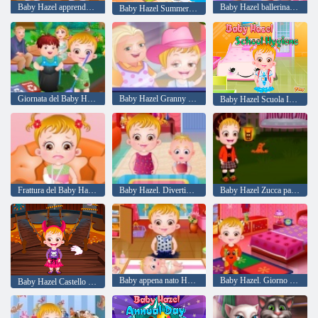
Baby Hazel apprende Manners
Baby Hazel ballerina di danza
Baby Hazel Summer Fun
Giornata del Baby Hazel Terra
Baby Hazel Granny Casa
Baby Hazel Scuola Igiene
Frattura del Baby Hazel mano
Baby Hazel. Divertimento Ringraziamento
Baby Hazel Zucca partito
Baby appena nato Hazel vaccinazione
Baby Hazel. Giorno dello Sport
Baby Hazel Castello di Halloween