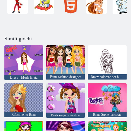
Simili giochi
Bratz fashion designer
Bratz: colorare per bambini
Dress - Moda Bratz
Rifacimento Bratz
Bratz Stelle nascoste
Bratz ragazza vestirsi