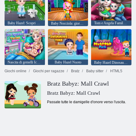
Baby Hazel: Scopri gli animali
Tom e Angela Family Day Twins
Baby Nocciola: giornata annuale della scuola
Nascita di gemelli Ice Queen
Baby Hazel Nuoto
Baby Hazel Dinosaur Park
Giochi online
Giochi per ragazze
Bratz
Baby sitter
HTML5
Bratz Babyz: Mall Crawl
Bratz Babyz: Mall Crawl
Passate tutte le damigelle d'onore verso l'uscita.