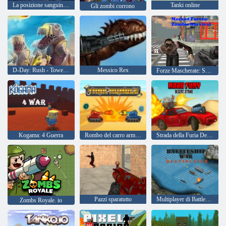
La posizione sanguinaria
Tanki online
Gli zombi corrono
D-Day: Rush - Tower Defense
Messico Rex
Forze Mascherate: Sopravvivenza Zombie
Kogama: 4 Guerra
Rombo del carro armato
Strada della Furia Desert Strike
Pazzi sparatutto
Multiplayer di Battleship War
Zombs Royale. io