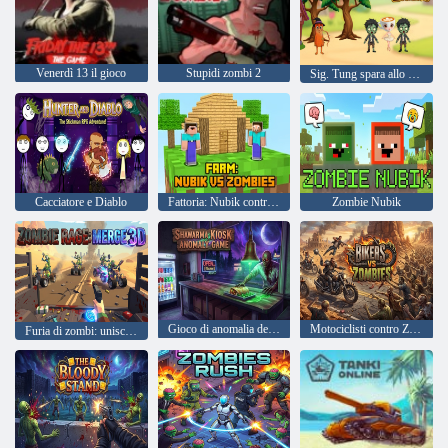
Venerdì 13 il gioco
Stupidi zombi 2
Sig. Tung spara allo zombi
Cacciatore e Diablo
Fattoria: Nubik contro gli zombi
Zombie Nubik
Gioco di anomalia del chiosco Shawarma
Motociclisti contro Zombies
Furia di zombi: unisci 3D