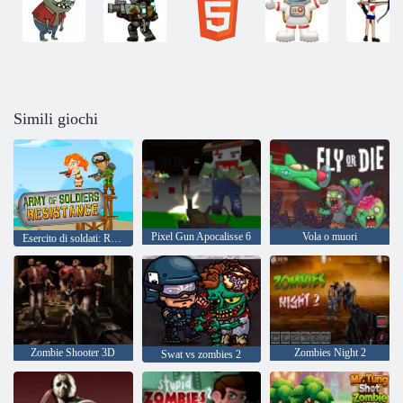
Simili giochi
Pixel Gun Apocalisse 6
Vola o muori
Esercito di soldati: Resistenza
Zombie Shooter 3D
Zombies Night 2
Swat vs zombies 2