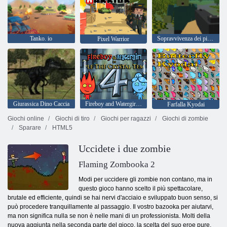
Tanko. io
Sopravvivenza dei pixel
Pixel Warrior
Giurassica Dino Caccia
Fireboy and Watergirl 4: Tempio di Cristallo
Farfalla Kyodai
Giochi online
Giochi di tiro
Giochi per ragazzi
Giochi di zombie
Sparare
HTML5
Uccidete i due zombie
Flaming Zombooka 2
Modi per uccidere gli zombie non contano, ma in
questo gioco hanno scelto il più spettacolare,
brutale ed efficiente, quindi se hai nervi d'acciaio e sviluppato buon senso, si
può procedere tranquillamente al passaggio. Il vostro bazooka per aiutarvi,
ma non significa nulla se non è nelle mani di un professionista. Molti della
nuova aggiunta nella seconda parte del gioco, la scelta del suo eroe pure.