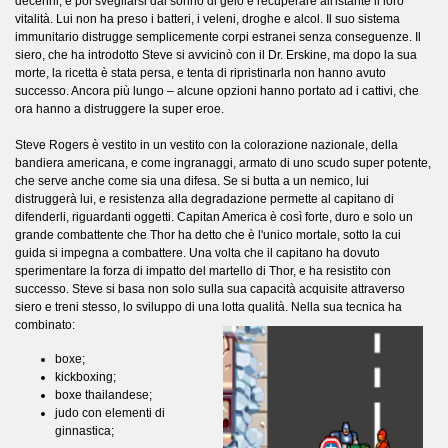
decenni, e poi svegliarsi dal sonno di gelo e recuperare all'istante il loro
vitalità. Lui non ha preso i batteri, i veleni, droghe e alcol. Il suo sistema
immunitario distrugge semplicemente corpi estranei senza conseguenze. Il
siero, che ha introdotto Steve si avvicinò con il Dr. Erskine, ma dopo la sua
morte, la ricetta è stata persa, e tenta di ripristinarla non hanno avuto
successo. Ancora più lungo – alcune opzioni hanno portato ad i cattivi, che
ora hanno a distruggere la super eroe.
Steve Rogers è vestito in un vestito con la colorazione nazionale, della
bandiera americana, e come ingranaggi, armato di uno scudo super potente,
che serve anche come sia una difesa. Se si butta a un nemico, lui
distruggerà lui, e resistenza alla degradazione permette al capitano di
difenderli, riguardanti oggetti. Capitan America è così forte, duro e solo un
grande combattente che Thor ha detto che è l'unico mortale, sotto la cui
guida si impegna a combattere. Una volta che il capitano ha dovuto
sperimentare la forza di impatto del martello di Thor, e ha resistito con
successo. Steve si basa non solo sulla sua capacità acquisite attraverso
siero e treni stesso, lo sviluppo di una lotta
qualità. Nella sua tecnica ha
combinato:
boxe;
kickboxing;
boxe thailandese;
judo con elementi di
ginnastica;