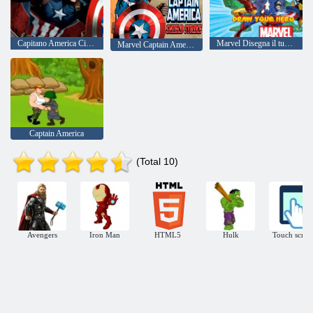
Capitano America Civil War Polsaw
Marvel Disegna il tuo eroe
Marvel Captain America Shield Strike
Captain America
(Total 10)
Avengers
Iron Man
HTML5
Hulk
Touch scree