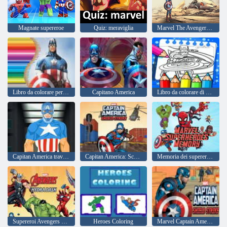
Magnate supereroe
Quiz: meraviglia
Marvel The Avengers Scudo di Capitan America
Libro da colorare per Capitan America
Capitano America
Libro da colorare di Capitan America
Capitan America travestimento
Capitan America: Scudo Strike
Memoria dei supereroi Marvel
Supereroi Avengers Hydra Dash
Heroes Coloring
Marvel Captain America Shield Strike