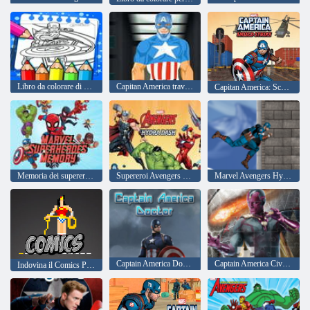
Libro da colorare di Capitan America
Capitan America travestimento
Capitan America: Scudo Strike
Memoria dei supereroi Marvel
Supereroi Avengers Hydra Dash
Marvel Avengers Hydra Dash
Captain America Doctor
Captain America Civil War Puzzle 2
Indovina il Comics Pixel