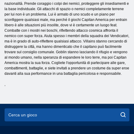
nazionalità. Prende coraggio i colpi dei nemici, proteggere gli insediamenti e
la base individuale. Gli attacchi di spazio o nemici completamente terrene
per lui non è un problema. Lui è armato di uno scudo e un piano per
sconfiggere qualsiasi male, ma perché il giochi Capitan America per entrain
libero è alle situazioni più insolite, dove vi è certamente un luogo feat.
Combatte con i mostri nei boschi, riflettendo attacco cosmica affronta il
nemico con super forza. Aiuta spesso i membri della squadra dei Vendicatori,
ma è in grado di auto-riflettere qualsiasi attacco. Villains stanno cercando di
distruggere la città, ma hanno dimenticato che il capitano può facilmente
trovare sul consiglio comunale. Goblin stanno lasciando il rifugio e vengono
al mondo umano, nella speranza di espandere le loro terre, ma poi Capitan
America mostra la sua forza. Cogliete l'opportunità di partecipare alle gare,
combattimenti, battaglie, e siete invitati a prendere un costume da super eroe
davanti alla sua performance in una battaglia pericolosa e responsabile.
,