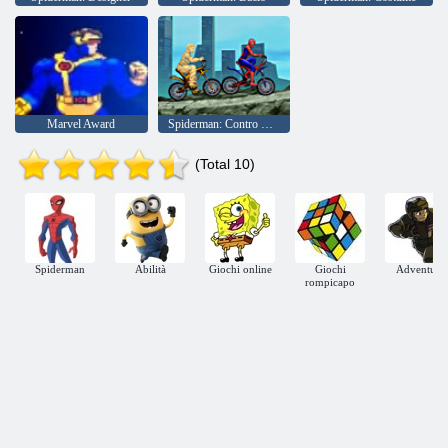
Marvel Award
Spiderman: Contro Uomo Sandy
(Total 10)
Spiderman
Abilità
Giochi online
Giochi
Adventura
rompicapo