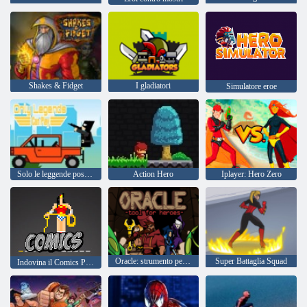
Shakes & Fidget
I gladiatori
Simulatore eroe
Solo le leggende possono giocare
Action Hero
Iplayer: Hero Zero
Oracle: strumento per gli eroi
Super Battaglia Squad
Indovina il Comics Pixel