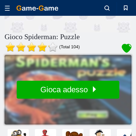
Gioco Spiderman: Puzzle
(Total 104)
Gioca adesso