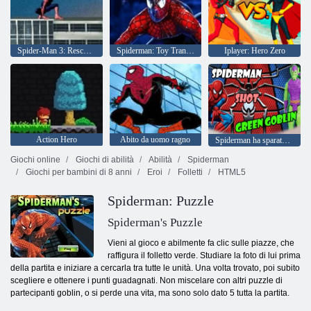
Spider-Man 3: Rescue Mary Jane
Spiderman: Toy Transporter
Iplayer: Hero Zero
Action Hero
Abito da uomo ragno
Spiderman ha sparato a Green Goblin
Giochi online
Giochi di abilità
Abilità
Spiderman
Giochi per bambini di 8 anni
Eroi
Folletti
HTML5
Spiderman: Puzzle
Spiderman's Puzzle
Vieni al gioco e abilmente fa clic sulle piazze, che
raffigura il folletto verde. Studiare la foto di lui prima
della partita e iniziare a cercarla tra tutte le unità. Una volta trovato, poi subito
scegliere e ottenere i punti guadagnati. Non miscelare con altri puzzle di
partecipanti goblin, o si perde una vita, ma sono solo dato 5 tutta la partita.