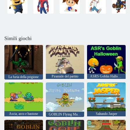
Simili giochi
Piramide del partito
ASRS Goblin Halloween
La furia della prigione
Ascia, arco e bastone
Saltando Jasper
GOBLIN Flying Machine