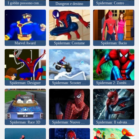
I goblin possono conquistare!
Spiderman: Contro Uomo Sandy
Dungeon e destino
Marvel Award
Spiderman: Costume
Spiderman: Bacio
Spiderman: Designer
Spiderman: Scooter NEVE
Spiderman 2: Zombie Fuga
Spiderman: Race 3D
Spiderman: Nuovo Moto
Spiderman: Il salvataggio di