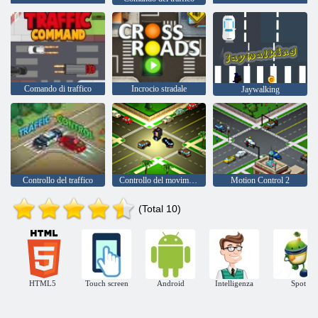
Comando di traffico
Incrocio stradale
Jaywalking
Controllo del traffico
Controllo del movimento di tre
Motion Control 2
(Total 10)
HTML5
Touch screen
Android
Intelligenza
Spot