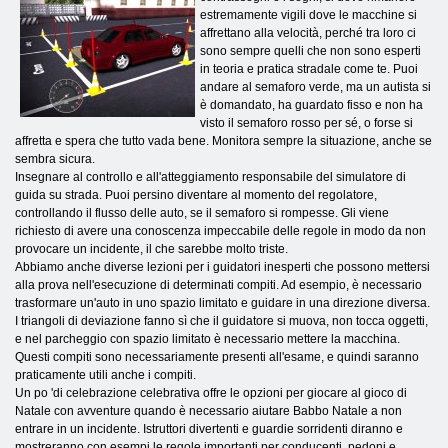
estremamente vigili dove le macchine si
affrettano alla velocità, perché tra loro ci
sono sempre quelli che non sono esperti
in teoria e pratica stradale come te. Puoi
andare al semaforo verde, ma un autista si
è domandato, ha guardato fisso e non ha
visto il semaforo rosso per sé, o forse si
affretta e spera che tutto vada bene. Monitora sempre la situazione, anche se
sembra sicura.
Insegnare al controllo e all'atteggiamento responsabile del simulatore di
guida su strada. Puoi persino diventare al momento del regolatore,
controllando il flusso delle auto, se il semaforo si rompesse. Gli viene
richiesto di avere una conoscenza impeccabile delle regole in modo da non
provocare un incidente, il che sarebbe molto triste.
Abbiamo anche diverse lezioni per i guidatori inesperti che possono mettersi
alla prova nell'esecuzione di determinati compiti. Ad esempio, è necessario
trasformare un'auto in uno spazio limitato e guidare in una direzione diversa.
I triangoli di deviazione fanno sì che il guidatore si muova, non tocca oggetti,
e nel parcheggio con spazio limitato è necessario mettere la macchina.
Questi compiti sono necessariamente presenti all'esame, e quindi saranno
praticamente utili anche i compiti.
Un po 'di celebrazione celebrativa offre le opzioni per giocare al gioco di
Natale con avventure quando è necessario aiutare Babbo Natale a non
entrare in un incidente. Istruttori divertenti e guardie sorridenti diranno e
mostreranno con esempi le regole importanti per conducenti, pedoni e