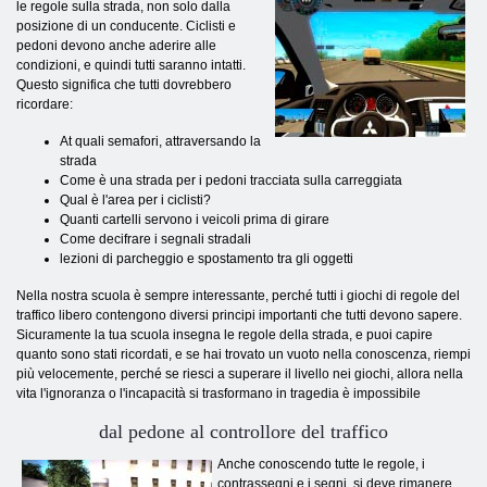
le regole sulla strada, non solo dalla
posizione di un conducente. Ciclisti e
pedoni devono anche aderire alle
condizioni, e quindi tutti saranno intatti.
Questo significa che tutti dovrebbero
ricordare:
At quali semafori, attraversando la
strada
Come è una strada per i pedoni tracciata sulla carreggiata
Qual è l'area per i ciclisti?
Quanti cartelli servono i veicoli prima di girare
Come decifrare i segnali stradali
lezioni di parcheggio e spostamento tra gli oggetti
Nella nostra scuola è sempre interessante, perché tutti i giochi di regole del
traffico libero contengono diversi principi importanti che tutti devono sapere.
Sicuramente la tua scuola insegna le regole della strada, e puoi capire
quanto sono stati ricordati, e se hai trovato un vuoto nella conoscenza, riempi
più velocemente, perché se riesci a superare il livello nei giochi, allora nella
vita l'ignoranza o l'incapacità si trasformano in tragedia è impossibile
dal pedone al controllore del traffico
Anche conoscendo tutte le regole, i
contrassegni e i segni, si deve rimanere