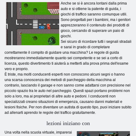
Anche se si è ancora lontani dalla prima
auto e si ottiene la patente di guida, i
giochi di traffico saranno comunque utili.
Sono progettati per i bambini, ma i genitori
apprezzeranno il contenuto dei prodotti di
gioco, cercando di superare un paio di
giochi.
Sei sicuro di ricordare tutti i segnali stradali
e sarai in grado di completare
correttamente il compito di guidare una macchina? Le regole di guida
mostreranno immediatamente quanto sei competente e se sei a corto di
licenza, questo divertimento ti aiuterà a metterti alla prova prima dell'esame
vero e proprio.
È triste, ma molti conducenti esperti non conoscono alcuni segni o hanno
una scarsa conoscenza dei metodi di parcheggio della macchina al
contrario, lasciando il garage e non sanno come adattarsi con precisione nel
piccolo spazio tra le auto nel parcheggio. Questi spazi portano problemi non
solo a loro, ma ai proprietari di altre auto e pedoni. I conducenti non
specializzati creano situazioni di emergenza, causano danni materiali e
lesioni fisiche. Per non diventare un autista di questo tipo, puoi iniziare subito
ad allenarti aprendo le regole del traffico gratuitamente.
lezioni iniziano con
Una volta nella scuola virtuale, imparerai